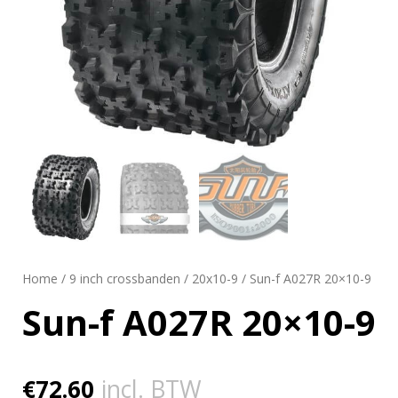
Home
/
9 inch crossbanden
/
20x10-9
/ Sun-f A027R 20×10-9
Sun-f A027R 20×10-9
€
72.60
incl. BTW