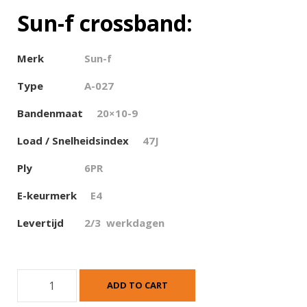
Sun-f crossband:
Merk
Sun-f
Type
A-027
Bandenmaat
20×10-9
Load / Snelheidsindex
47J
Ply
6PR
E-keurmerk
E4
Levertijd
2/3 werkdagen
S
ADD TO CART
u