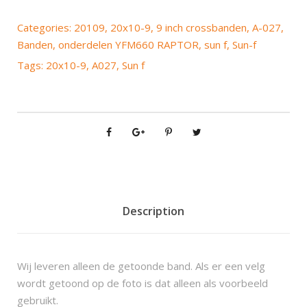
n
-
Categories:
20109
,
20x10-9
,
9 inch crossbanden
,
A-027
,
f
Banden
,
onderdelen YFM660 RAPTOR
,
sun f
,
Sun-f
A
Tags:
20x10-9
,
A027
,
Sun f
0
2
7
R
2
0
x
1
0
Description
-
9
q
Wij leveren alleen de getoonde band. Als er een velg
u
wordt getoond op de foto is dat alleen als voorbeeld
a
gebruikt.