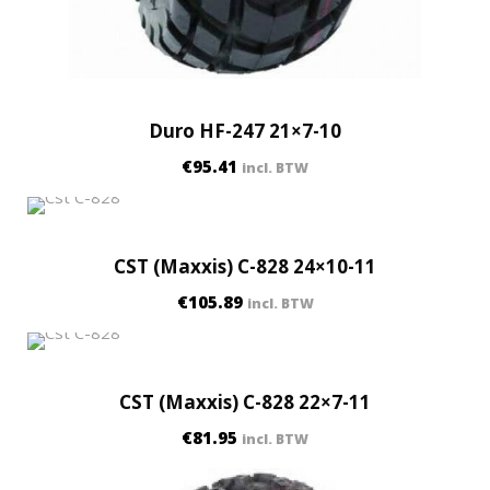
Duro HF-247 21×7-10
€
95.41
incl. BTW
CST (Maxxis) C-828 24×10-11
€
105.89
incl. BTW
CST (Maxxis) C-828 22×7-11
€
81.95
incl. BTW