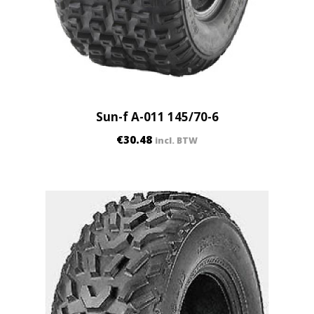
Sun-f A-011 145/70-6
€
30.48
incl. BTW