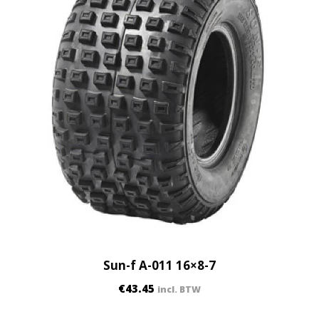
Sun-f A-011 16×8-7
€
43.45
incl. BTW