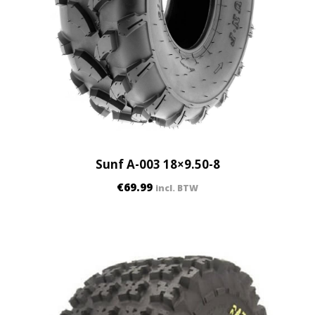
Sunf A-003 18×9.50-8
€
69.99
incl. BTW