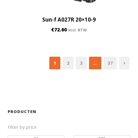
Sun-f A027R 20×10-9
€
72.60
incl. BTW
1
2
3
…
37
PRODUCTEN
Filter by price