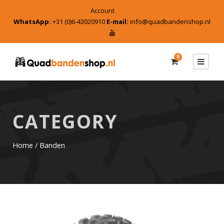
Account
WhatsApp:
+31 (0)6-43020910
E-mail:
info@quadbandenshop.nl
0
CATEGORY
Home
/ Banden