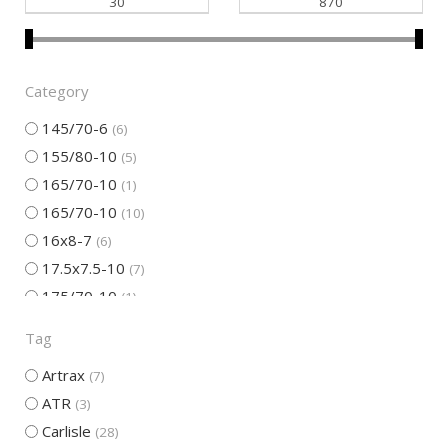
Category
145/70-6
6
155/80-10
5
165/70-10
1
165/70-10
10
16x8-7
6
17.5x7.5-10
7
175/70-10
1
175/70-10
8
Tag
175/75-10
1
Artrax
7
175/85-10
1
ATR
3
18.5x6-10
6
Carlisle
28
18.5x6.5-10
2