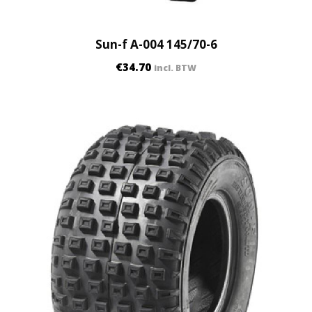
Sun-f A-004 145/70-6
€
34.70
incl. BTW