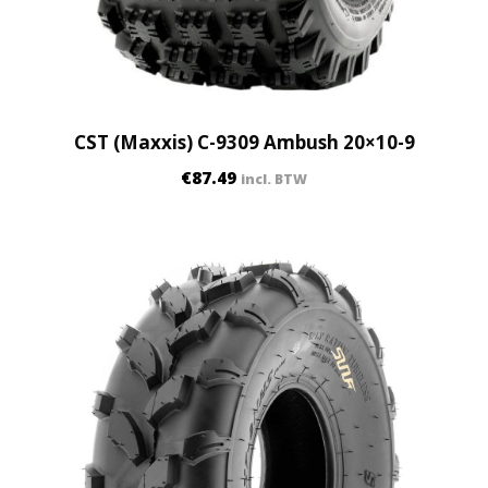
CST (Maxxis) C-9309 Ambush 20×10-9
€
87.49
incl. BTW