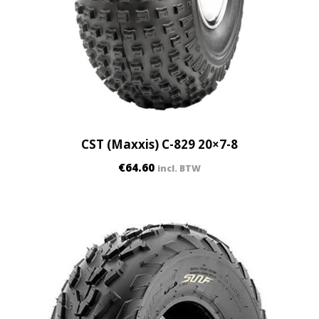
CST (Maxxis) C-829 20×7-8
€
64.60
incl. BTW