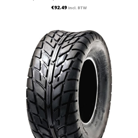
€
92.49
incl. BTW