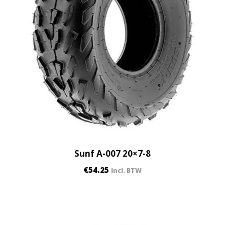
Sunf A-007 20×7-8
€
54.25
incl. BTW