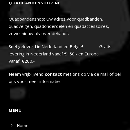
QUADBANDENSHOP.NL
205/80-12
7
205/80-12
3
Quadbandenshop: Uw adres voor quadbanden,
205/85-12
1
quadvelgen, quadonderdelen en quadaccessoires,
20x10-9
11
zowel nieuw als tweedehands.
20x10-9
3
20x11-10
5
Snel geleverd in Nederland en België! Gratis
20x11-8
levering in Nederland vanaf €150.- en Europa
3
vanaf €200.-
20x11-9
20
20x11-9
4
Neem vrijblijvend
contact
met ons op via de mail of bel
20x6-10
14
ons voor meer informatie.
20x7-8
5
20x8-10
1
215/50-9
2
215/50-9
MENU
2
21x10-8
4
Home
21x10-8
3