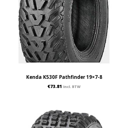
Kenda K530F Pathfinder 19×7-8
€
73.81
incl. BTW