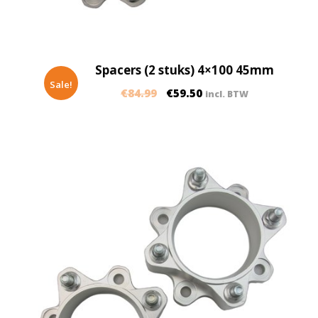
Spacers (2 stuks) 4×100 45mm
Sale!
€
84.99
€
59.50
incl. BTW