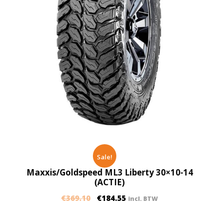
Sale!
Maxxis/Goldspeed ML3 Liberty 30×10-14
(ACTIE)
€
369.10
€
184.55
incl. BTW