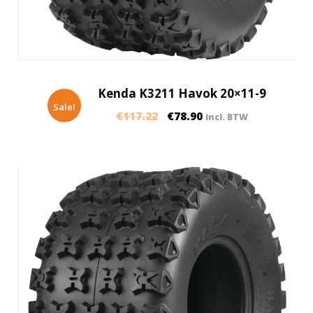
Kenda K3211 Havok 20×11-9
Sale!
€
117.22
€
78.90
incl. BTW