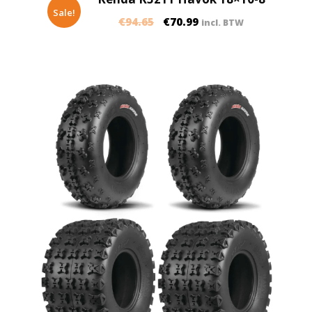
Sale!
€
94.65
€
70.99
incl. BTW