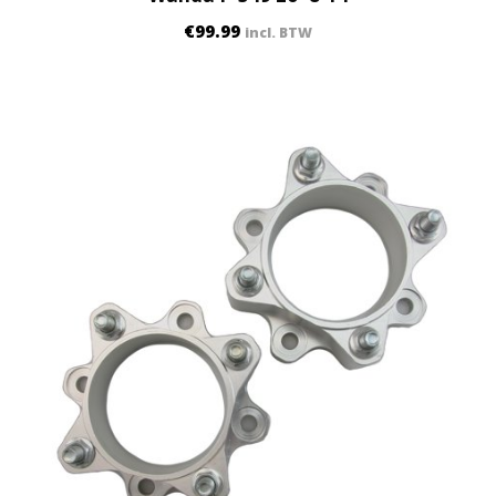
€
99.99
incl. BTW