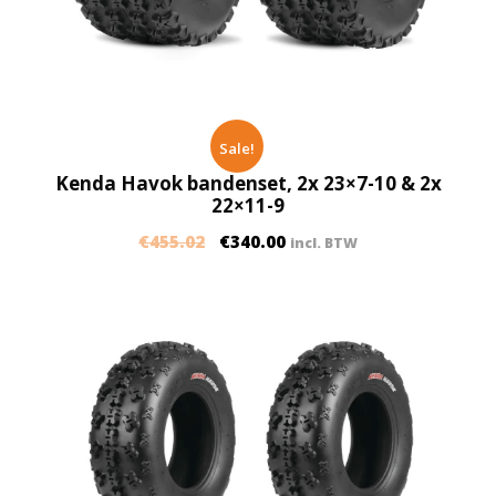
Sale!
Kenda Havok bandenset, 2x 23×7-10 & 2x
22×11-9
€
455.02
€
340.00
incl. BTW