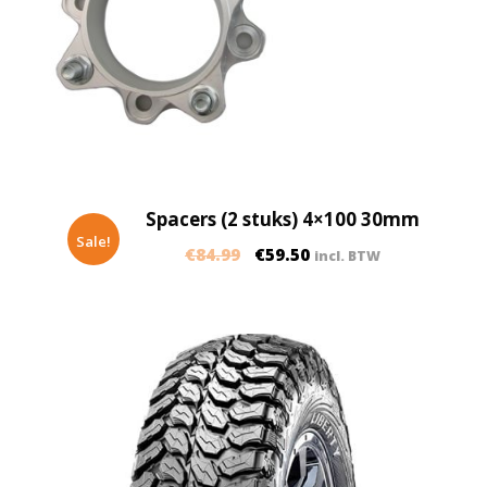
Spacers (2 stuks) 4×100 30mm
Sale!
€
84.99
€
59.50
incl. BTW