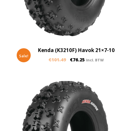
Kenda (K3210F) Havok 21×7-10
Sale!
€
101.49
€
76.25
incl. BTW