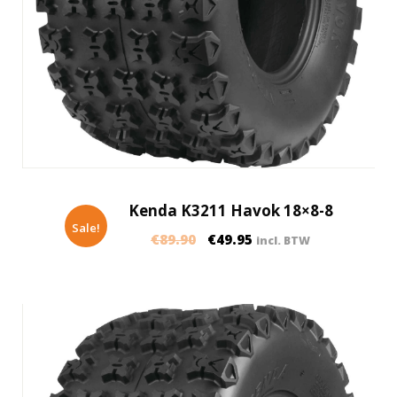
Kenda K3211 Havok 18×8-8
Sale!
€
89.90
€
49.95
incl. BTW