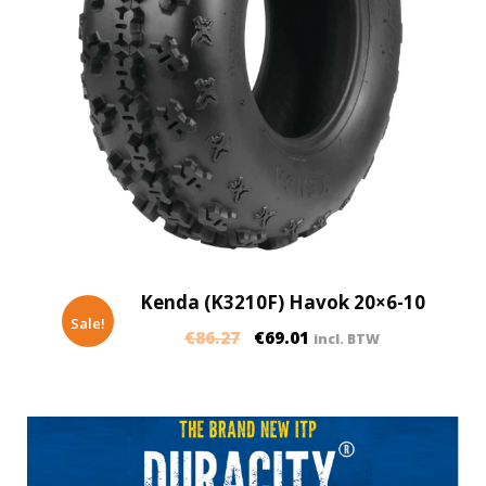
Kenda (K3210F) Havok 20×6-10
Sale!
€
86.27
€
69.01
incl. BTW