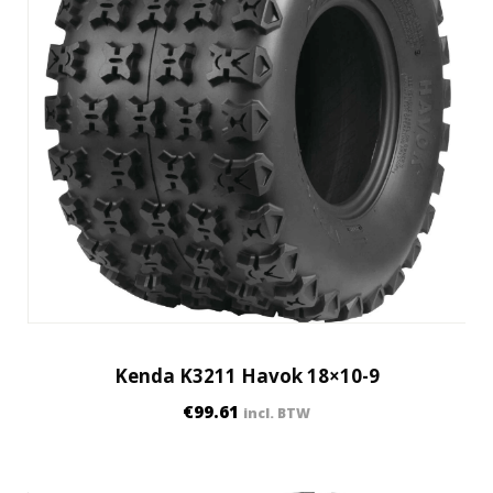
Kenda K3211 Havok 18×10-9
€
99.61
incl. BTW