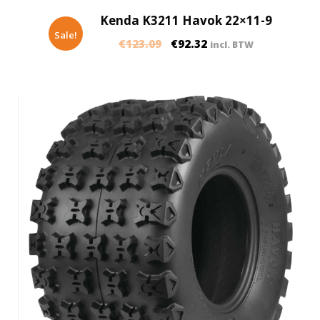
Kenda K3211 Havok 22×11-9
Sale!
€
123.09
€
92.32
incl. BTW