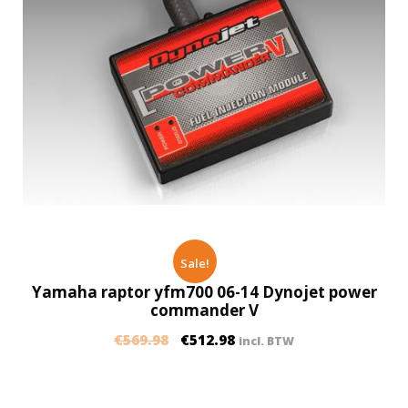
Sale!
Yamaha raptor yfm700 06-14 Dynojet power
commander V
€
569.98
€
512.98
incl. BTW