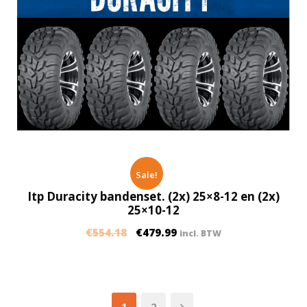
Sale!
Itp Duracity bandenset. (2x) 25×8-12 en (2x)
25×10-12
€
554.18
€
479.99
incl. BTW
1
2