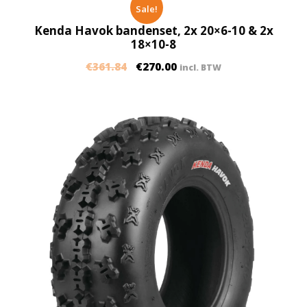
Sale!
Kenda Havok bandenset, 2x 20×6-10 & 2x
18×10-8
€
361.84
€
270.00
incl. BTW