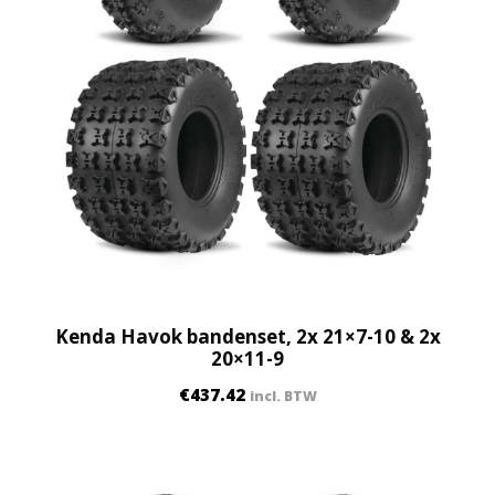
Kenda Havok bandenset, 2x 21×7-10 & 2x
20×11-9
€
437.42
incl. BTW