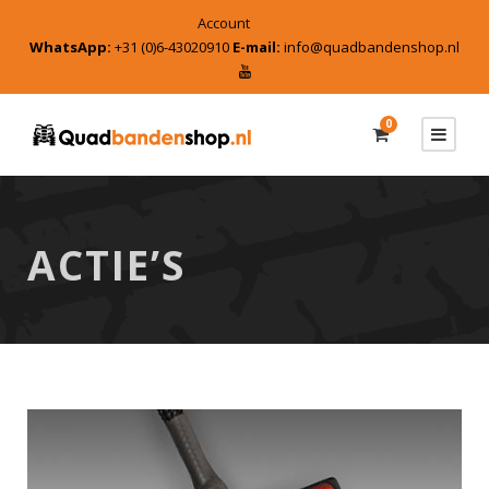
Account
WhatsApp:
+31 (0)6-43020910
E-mail:
info@quadbandenshop.nl
0
ACTIE’S