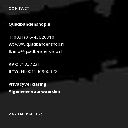
CONTACT
Quadbandenshop.nl
T:
0031(0)6-43020910
W:
www.quadbandenshop.nl
E:
info@quadbandenshop.nl
KVK:
71327231
BTW:
NL001146966B22
Privacyverklaring
Algemene voorwaarden
PARTNERSITES;