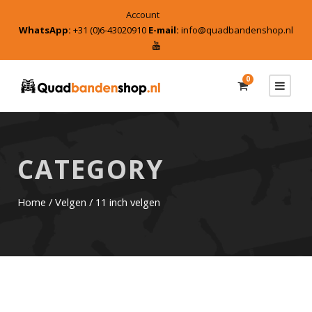
Account
WhatsApp:
+31 (0)6-43020910
E-mail:
info@quadbandenshop.nl
0
CATEGORY
Home
/
Velgen
/ 11 inch velgen