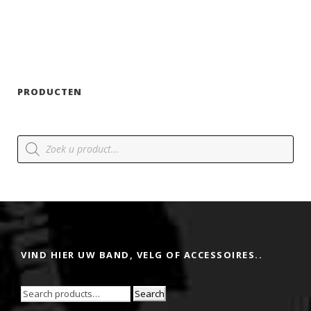
PRODUCTEN
P
r
o
d
u
c
t
e
n
z
o
e
VIND HIER UW BAND, VELG OF ACCESSOIRES..
k
e
n
Search