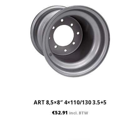
ART 8,5×8″ 4×110/130 3.5+5
€
52.91
incl. BTW