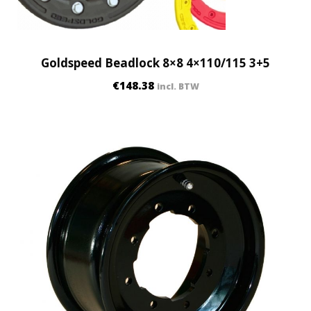
Goldspeed Beadlock 8×8 4×110/115 3+5
€
148.38
incl. BTW