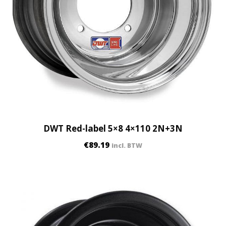
DWT Red-label 5×8 4×110 2N+3N
€
89.19
incl. BTW