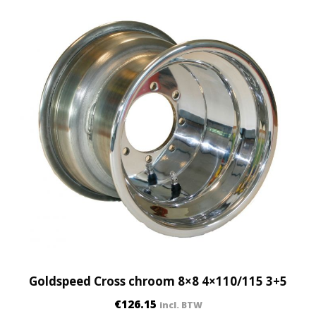
Goldspeed Cross chroom 8×8 4×110/115 3+5
€
126.15
incl. BTW