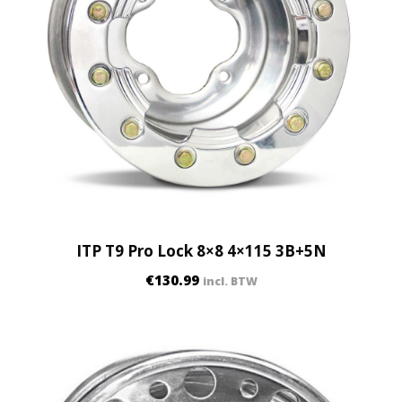
ITP T9 Pro Lock 8×8 4×115 3B+5N
€
130.99
incl. BTW