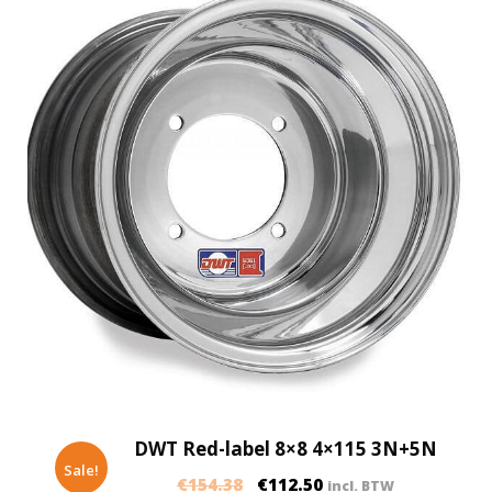
DWT Red-label 8×8 4×115 3N+5N
Sale!
€
154.38
€
112.50
incl. BTW