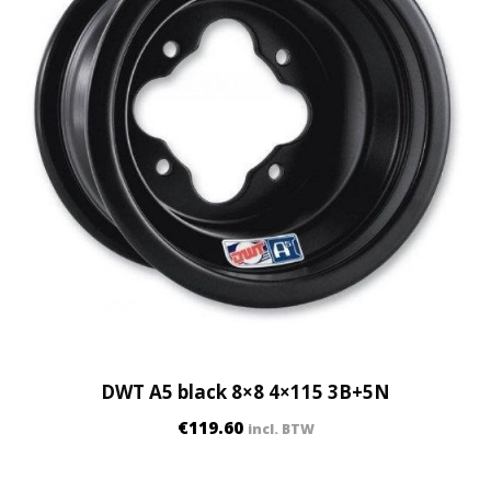
DWT A5 black 8×8 4×115 3B+5N
€
119.60
incl. BTW