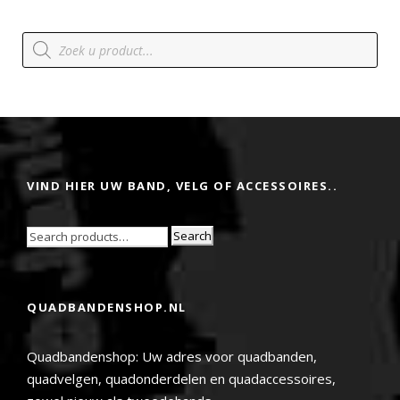
P
r
o
d
u
c
t
e
n
z
o
e
VIND HIER UW BAND, VELG OF ACCESSOIRES..
k
e
n
Search
QUADBANDENSHOP.NL
Quadbandenshop: Uw adres voor quadbanden,
quadvelgen, quadonderdelen en quadaccessoires,