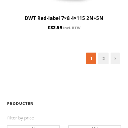
DWT Red-label 7×8 4×115 2N+5N
€
82.59
incl. BTW
1
2
PRODUCTEN
Filter by price