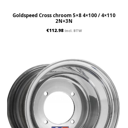
Goldspeed Cross chroom 5×8 4×100 / 4×110
2N+3N
€
112.98
incl. BTW