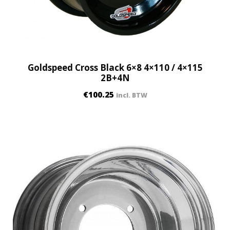
Goldspeed Cross Black 6×8 4×110 / 4×115
2B+4N
€
100.25
incl. BTW