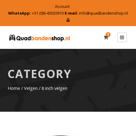
Account
WhatsApp:
+31 (0)6-43020910
E-mail:
info@quadbandenshop.nl
0
CATEGORY
Home
/
Velgen
/ 8 inch velgen