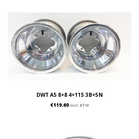
DWT A5 8×8 4×115 3B+5N
€
119.60
incl. BTW