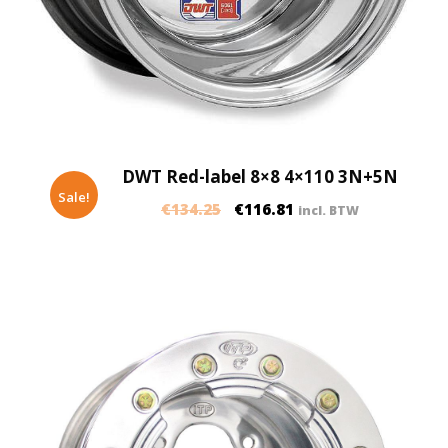
DWT Red-label 8×8 4×110 3N+5N
Sale!
€
134.25
€
116.81
incl. BTW