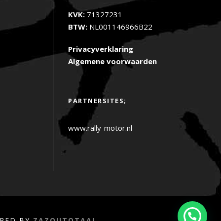
KVK:
71327231
BTW:
NL001146966B22
Privacyverklaring
Algemene voorwaarden
PARTNERSITES;
www.rally-motor.nl
ERED BY
ZAZOUTOTAAL