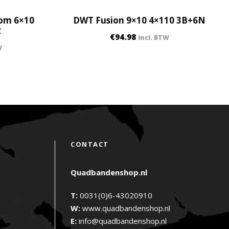
oom 6×10
DWT Fusion 9×10 4×110 3B+6N
2
€
94.98
incl. BTW
W
CONTACT
Quadbandenshop.nl
T:
0031(0)6-43020910
W:
www.quadbandenshop.nl
E:
info@quadbandenshop.nl