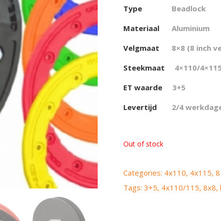
Type
Beadlock
Materiaal
Aluminium
Velgmaat
8×8 (8 inch v
Steekmaat
4×110/4×115
ET waarde
3+5
Levertijd
2/4 werkdag
Out of stock
Categories:
4x110
,
4x115
,
8
Tags:
3+5
,
4x110/115
,
8x8
,