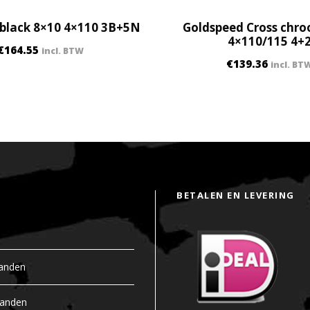
 black 8×10 4×110 3B+5N
Goldspeed Cross chr
4×110/115 4+
€
164.55
incl. BTW
€
139.36
incl. BT
BETALEN EN LEVERING
anden
banden