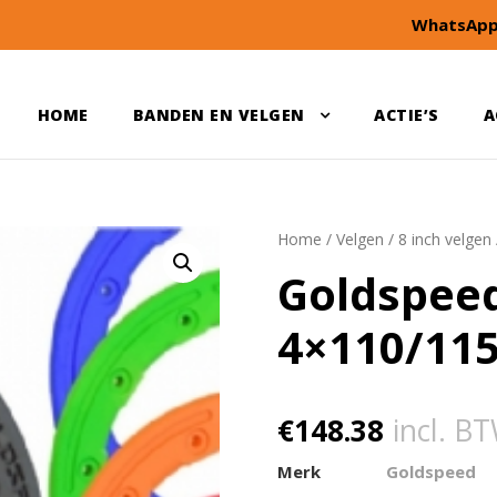
WhatsApp
HOME
BANDEN EN VELGEN
ACTIE’S
A
Home
/
Velgen
/
8 inch velgen
Goldspeed
4×110/115
€
148.38
incl. B
Merk
Goldspeed