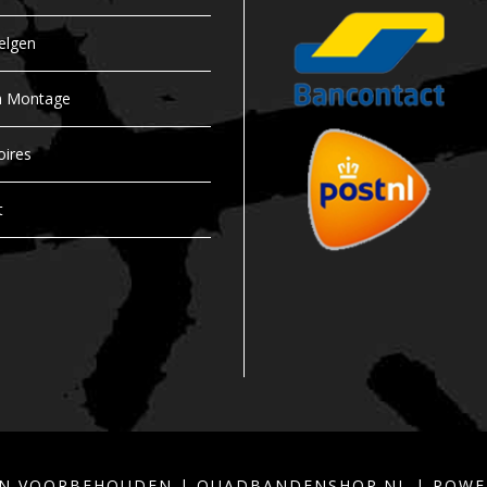
elgen
n Montage
oires
t
TEN VOORBEHOUDEN | QUADBANDENSHOP.NL | POW