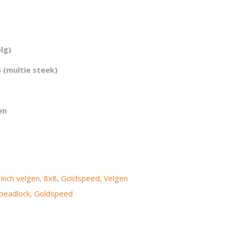
elg)
 (multie steek)
en
 inch velgen
,
8x8
,
Goldspeed
,
Velgen
beadlock
,
Goldspeed