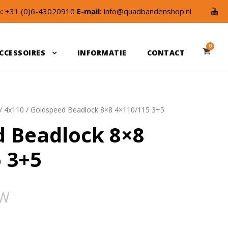
:
+31 (0)6-43020910
E-mail:
info@quadbandenshop.nl
0
CCESSOIRES
INFORMATIE
CONTACT
/
4x110
/ Goldspeed Beadlock 8×8 4×110/115 3+5
 Beadlock 8×8
 3+5
TW