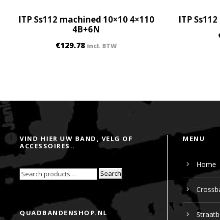
ITP Ss112 machined 10×10 4×110
ITP Ss112
4B+6N
€
129.78
incl. BTW
VIND HIER UW BAND, VELG OF
MENU
ACCESSOIRES..
Home
Search
Crossb
QUADBANDENSHOP.NL
Straat