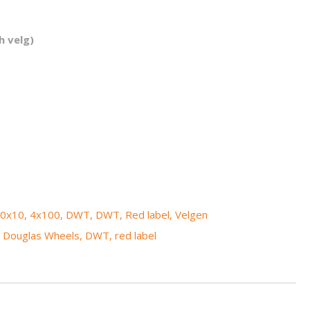
h velg)
0x10
,
4x100
,
DWT
,
DWT
,
Red label
,
Velgen
,
Douglas Wheels
,
DWT
,
red label