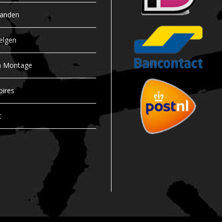
banden
elgen
n Montage
oires
t