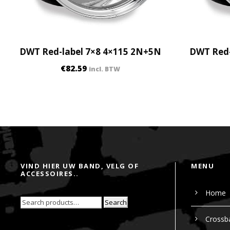
DWT Red-label 7×8 4×115 2N+5N
DWT Red-
€
82.59
incl. BTW
VIND HIER UW BAND, VELG OF
MENU
ACCESSOIRES..
Home
Search
Crossb