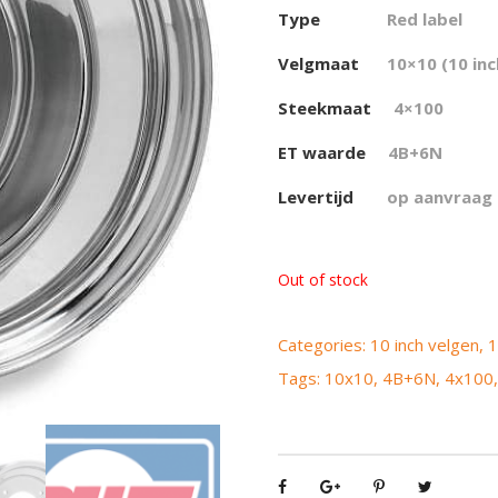
Type
Red label
Velgmaat
10×10 (10 inc
Steekmaat
4×100
ET waarde
4
B+6N
Levertijd
op aanvraag
Out of stock
Categories:
10 inch velgen
,
1
Tags:
10x10
,
4B+6N
,
4x100