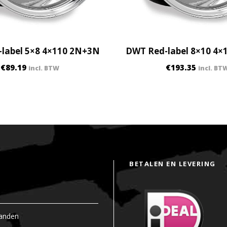
label 5×8 4×110 2N+3N
DWT Red-label 8×10 4×
€
89.19
€
193.35
incl. BTW
incl. BT
BETALEN EN LEVERING
anden