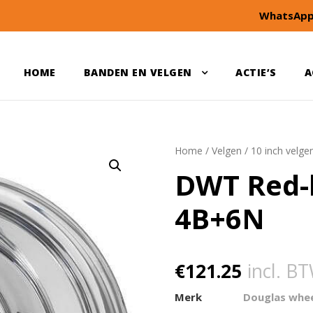
WhatsApp
HOME
BANDEN EN VELGEN
ACTIE’S
A
Home
/
Velgen
/
10 inch velge
DWT Red-l
4B+6N
€
121.25
incl. B
Merk
Douglas whe