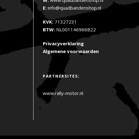
E:
info@quadbandenshop.nl
KVK:
71327231
BTW:
NL001146966B22
Privacyverklaring
Algemene voorwaarden
PARTNERSITES;
www.rally-motor.nl