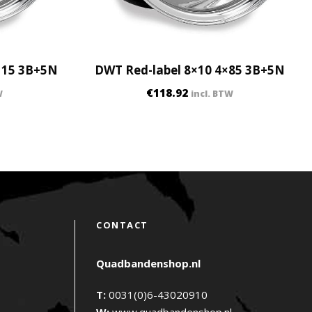
115 3B+5N
DWT Red-label 8×10 4×85 3B+5N
€
118.92
W
incl. BTW
CONTACT
Quadbandenshop.nl
T:
0031(0)6-43020910
W:
www.quadbandenshop.nl