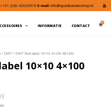
:
+31 (0)6-43020910
E-mail:
info@quadbandenshop.nl
0
CCESSOIRES
INFORMATIE
CONTACT
n
/
DWT
/ DWT Red-label 10×10 4×100 4B+6N
abel 10×10 4×100
TW
els