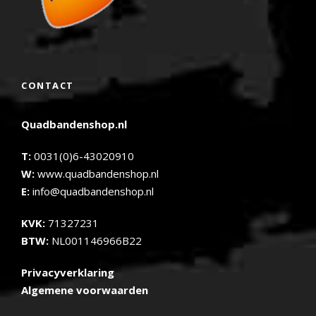
CONTACT
Quadbandenshop.nl
T:
0031(0)6-43020910
W:
www.quadbandenshop.nl
E:
info@quadbandenshop.nl
KVK:
71327231
BTW:
NL001146966B22
Privacyverklaring
Algemene voorwaarden