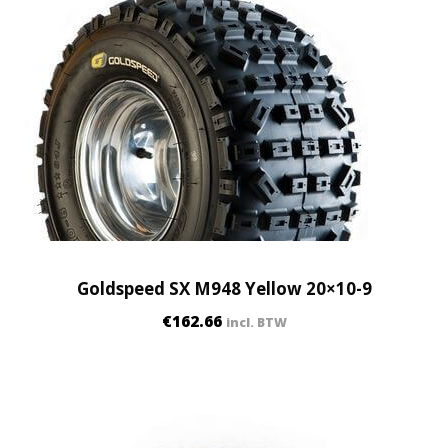
Goldspeed SX M948 Yellow 20×10-9
€
162.66
incl. BTW