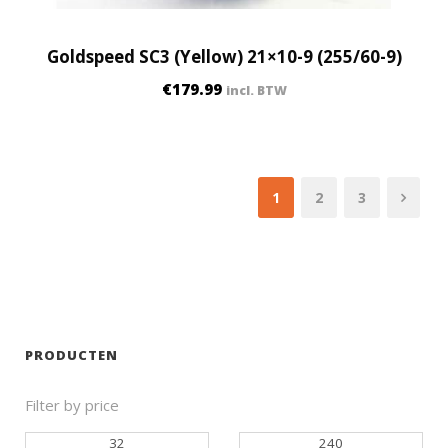
Goldspeed SC3 (Yellow) 21×10-9 (255/60-9)
€
179.99
incl. BTW
1
2
3
PRODUCTEN
Filter by price