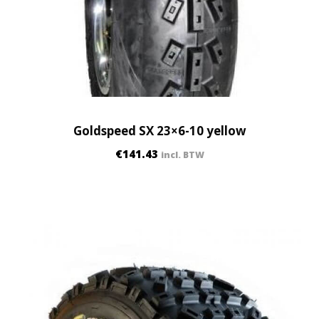
Goldspeed SX 23×6-10 yellow
€
141.43
incl. BTW