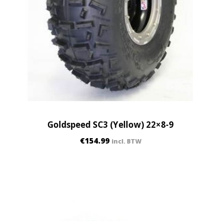
Goldspeed SC3 (Yellow) 22×8-9
€
154.99
incl. BTW