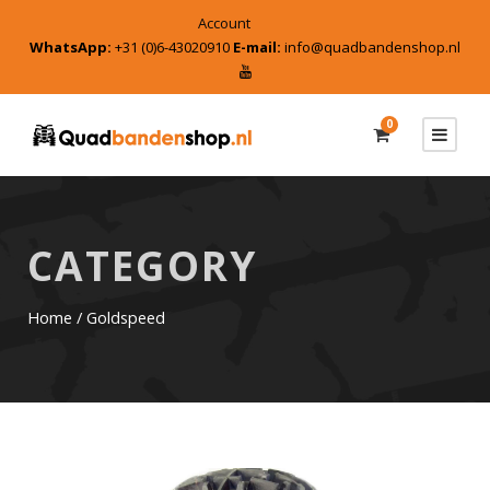
Account
WhatsApp:
+31 (0)6-43020910
E-mail:
info@quadbandenshop.nl
0
CATEGORY
Home
/ Goldspeed