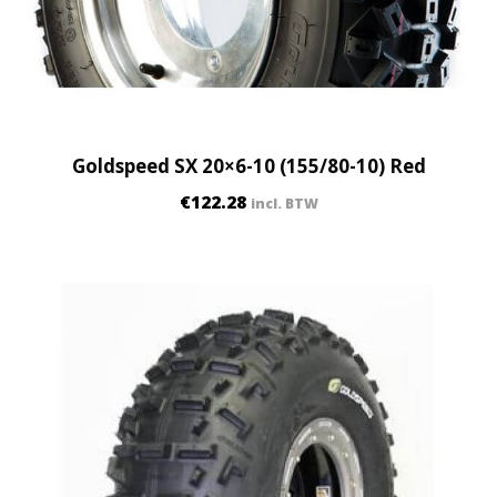
Goldspeed SX 20×6-10 (155/80-10) Red
€
122.28
incl. BTW