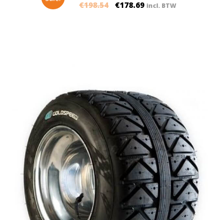
€
198.54
€
178.69
incl. BTW