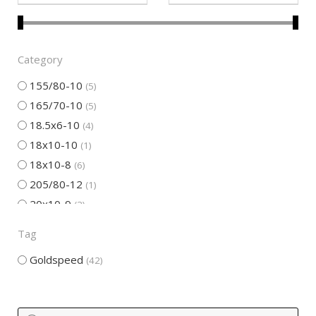
Category
155/80-10
5
165/70-10
5
18.5x6-10
4
18x10-10
1
18x10-8
6
205/80-12
1
20x10-9
3
20x6-10
5
Tag
21x10-9
1
Goldspeed
42
21x6-10
2
21x7-10
2
22.5x9-10
1
P