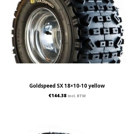
Goldspeed SX 18×10-10 yellow
€
144.38
incl. BTW