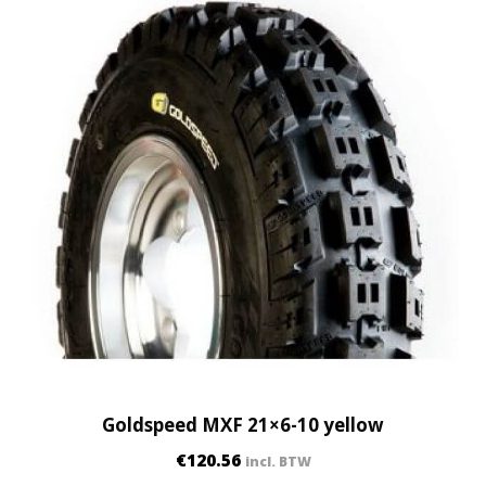
Goldspeed MXF 21×6-10 yellow
€
120.56
incl. BTW