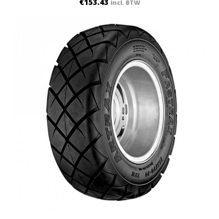
€
153.43
incl. BTW