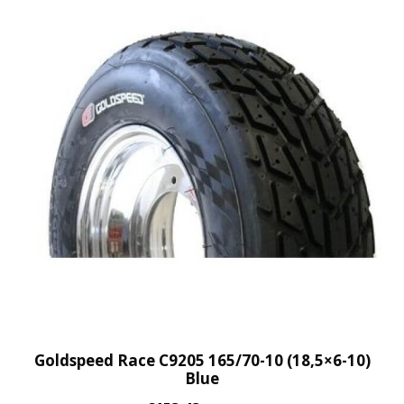
q
u
a
n
t
i
t
y
Goldspeed Race C9205 165/70-10 (18,5×6-10)
Blue