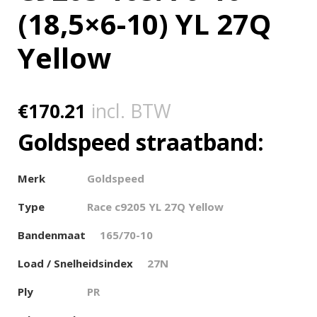
(18,5×6-10) YL 27Q
Yellow
€
170.21
incl. BTW
Goldspeed straatband:
Merk
Goldspeed
Type
Race c9205 YL 27Q Yellow
Bandenmaat
165/70-10
Load / Snelheidsindex
27N
Ply
PR