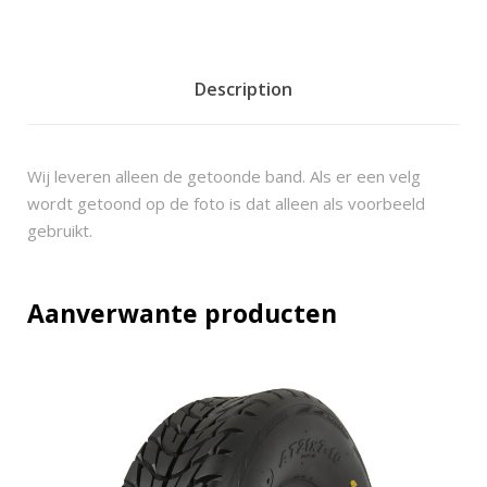
9
2
0
Description
5
1
6
Wij leveren alleen de getoonde band. Als er een velg
5
wordt getoond op de foto is dat alleen als voorbeeld
/
gebruikt.
7
0
-
Aanverwante producten
1
0
(
1
8
,