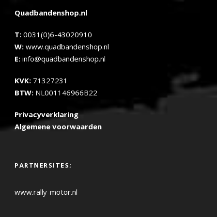
Quadbandenshop.nl
T:
0031(0)6-43020910
W:
www.quadbandenshop.nl
E:
info@quadbandenshop.nl
KVK:
71327231
BTW:
NL001146966B22
Privacyverklaring
Algemene voorwaarden
PARTNERSITES;
www.rally-motor.nl