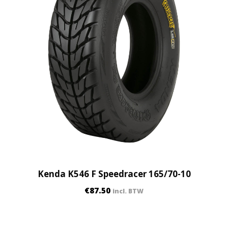
5
x
6
-
1
0
)
Y
L
2
7
Q
Y
e
Kenda K546 F Speedracer 165/70-10
l
€
87.50
l
incl. BTW
o
w