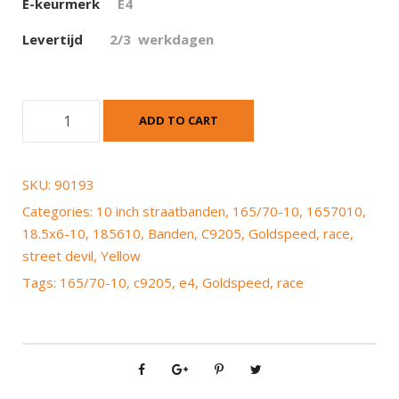
E-keurmerk
E4
Levertijd
2/3 werkdagen
G
ADD TO CART
o
l
d
SKU:
90193
s
Categories:
10 inch straatbanden
,
165/70-10
,
1657010
,
p
18.5x6-10
,
185610
,
Banden
,
C9205
,
Goldspeed
,
race
,
e
street devil
,
Yellow
e
Tags:
165/70-10
,
c9205
,
e4
,
Goldspeed
,
race
d
R
a
c
e
C