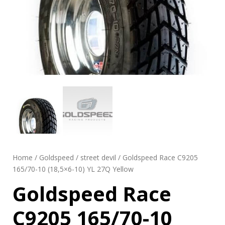
Home
/
Goldspeed
/
street devil
/ Goldspeed Race C9205
165/70-10 (18,5×6-10) YL 27Q Yellow
Goldspeed Race
C9205 165/70-10