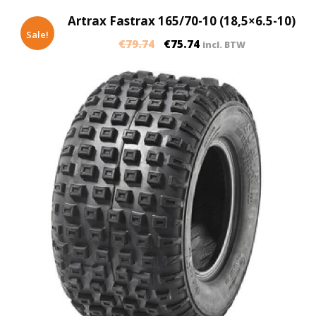
Artrax Fastrax 165/70-10 (18,5×6.5-10)
Sale!
€
79.74
€
75.74
incl. BTW