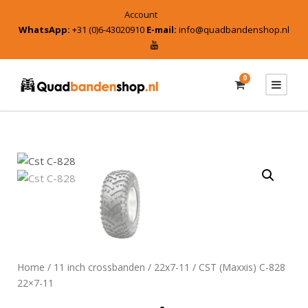
Account
WhatsApp:
+31 (0)6-43020910
E-mail:
info@quadbandenshop.nl
0
Home
/
11 inch crossbanden
/
22x7-11
/ CST (Maxxis) C-828
22×7-11