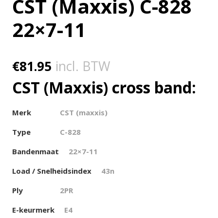
CST (Maxxis) C-828
22×7-11
€
81.95
incl. BTW
CST (Maxxis) cross band:
Merk
CST (maxxis)
Type
C-828
Bandenmaat
22×7-11
Load / Snelheidsindex
43n
Ply
2PR
E-keurmerk
E4