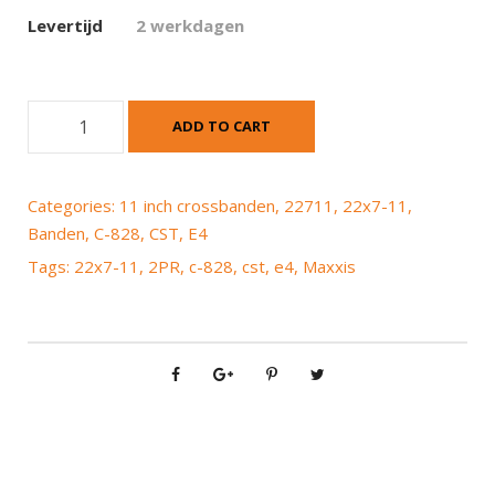
Levertijd
2 werkdagen
C
ADD TO CART
S
T
(
Categories:
11 inch crossbanden
,
22711
,
22x7-11
,
M
Banden
,
C-828
,
CST
,
E4
a
Tags:
22x7-11
,
2PR
,
c-828
,
cst
,
e4
,
Maxxis
x
x
i
s
)
C
-
8