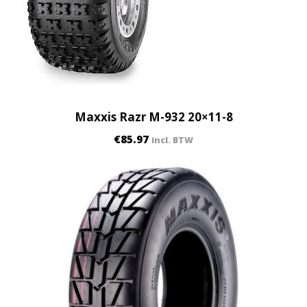
Maxxis Razr M-932 20×11-8
€
85.97
incl. BTW