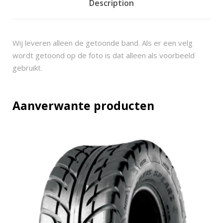
2
Description
8
2
2
Wij leveren alleen de getoonde band. Als er een velg
x
wordt getoond op de foto is dat alleen als voorbeeld
7
gebruikt.
-
1
1
Aanverwante producten
q
u
a
n
t
i
t
y