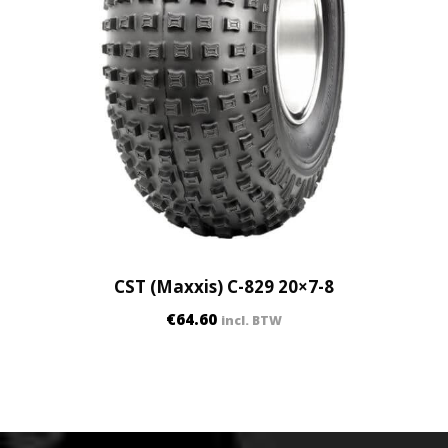
CST (Maxxis) C-829 20×7-8
€
64.60
incl. BTW