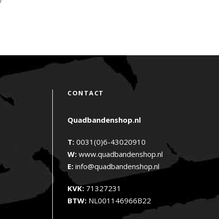
W
CONTACT
Quadbandenshop.nl
T:
0031(0)6-43020910
W:
www.quadbandenshop.nl
E:
info@quadbandenshop.nl
KVK:
71327231
BTW:
NL001146966B22