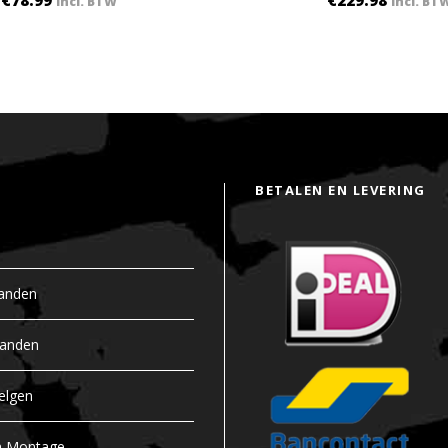
€
78.99
€
229.98
incl. BTW
incl. BT
BETALEN EN LEVERING
anden
banden
elgen
n Montage