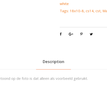
S
white
1
Tags:
18x10-8
,
cs14
,
cst
,
Ma
4
P
u
l
s
e
M
X
R
Description
S
O
toond op de foto is dat alleen als voorbeeld gebruikt.
F
T
W
h
i