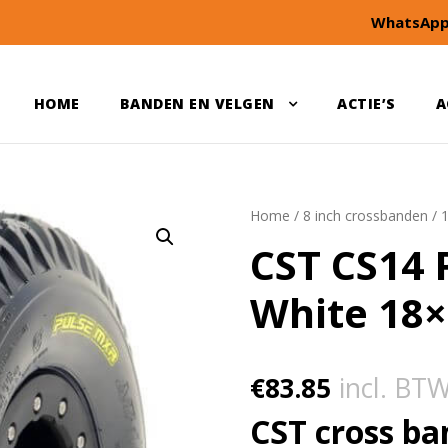
WhatsApp
HOME
BANDEN EN VELGEN
ACTIE’S
A
Home
/
8 inch crossbanden
/
CST CS14 
White 18×
€
83.85
incl. BT
CST cross ba