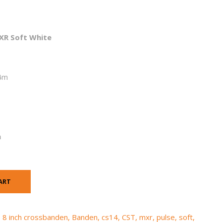
XR Soft White
4m
n
ART
,
8 inch crossbanden
,
Banden
,
cs14
,
CST
,
mxr
,
pulse
,
soft
,