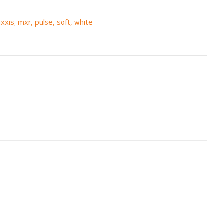
xxis
,
mxr
,
pulse
,
soft
,
white