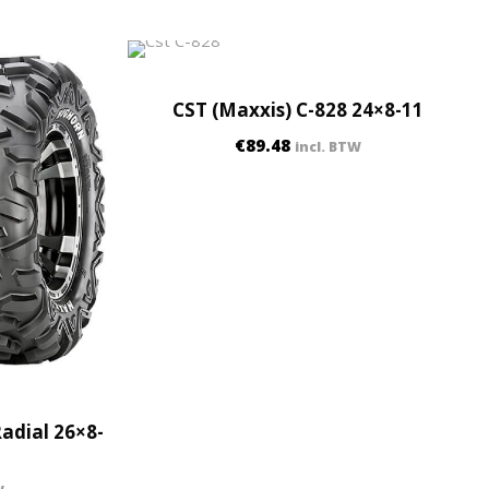
CST (Maxxis) C-828 24×8-11
€
89.48
incl. BTW
adial 26×8-