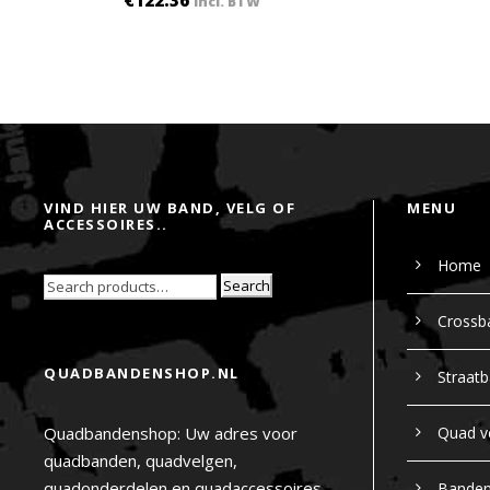
€
122.36
incl. BTW
VIND HIER UW BAND, VELG OF
MENU
ACCESSOIRES..
Home
Search
Crossb
QUADBANDENSHOP.NL
Straat
Quadbandenshop: Uw adres voor
Quad v
quadbanden, quadvelgen,
quadonderdelen en quadaccessoires,
Bande