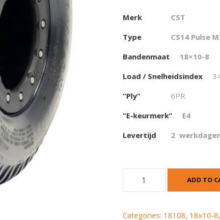
Merk
CST
Type
CS14 Pulse M
Bandenmaat
18×10-8
Load / Snelheidsindex
3
”Ply”
6PR
”E-keurmerk”
E4
Levertijd
2 werkdage
C
ADD TO C
S
T
C
Categories:
18108
,
18x10-8