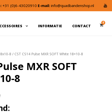
:
+31 (0)6-43020910
E-mail:
info@quadbandenshop.nl
0
CCESSOIRES
INFORMATIE
CONTACT
18x10-8
/ CST CS14 Pulse MXR SOFT White 18×10-8
Pulse MXR SOFT
10-8
W
nd: