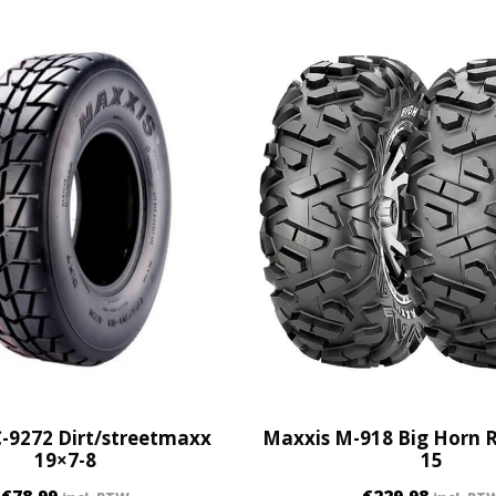
t
e
1
8
x
1
0
-
8
q
u
a
n
t
i
t
-9272 Dirt/streetmaxx
Maxxis M-918 Big Horn R
y
19×7-8
15