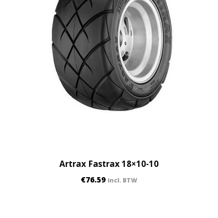
Artrax Fastrax 18×10-10
€
76.59
incl. BTW