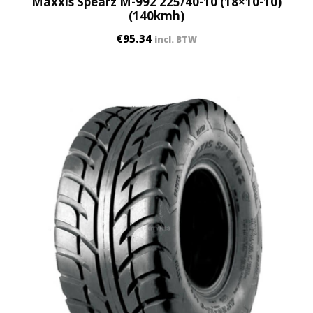
Maxxis Spearz M-992 225/40-10 (18×10-10)
(140kmh)
€
95.34
incl. BTW