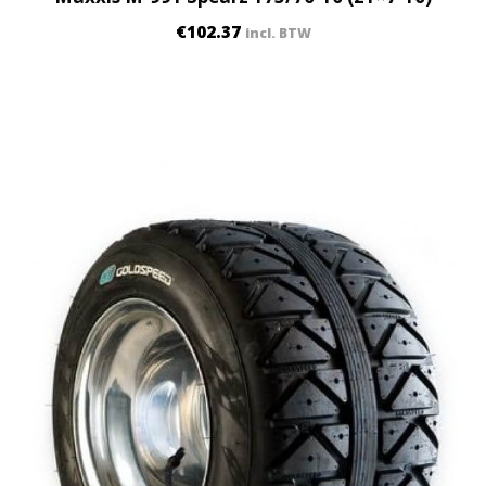
€
102.37
incl. BTW