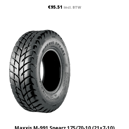
€
95.51
incl. BTW
Maxxis M-991 Spearz 175/70-10 (21×7-10)