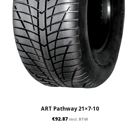
ART Pathway 21×7-10
€
92.87
incl. BTW