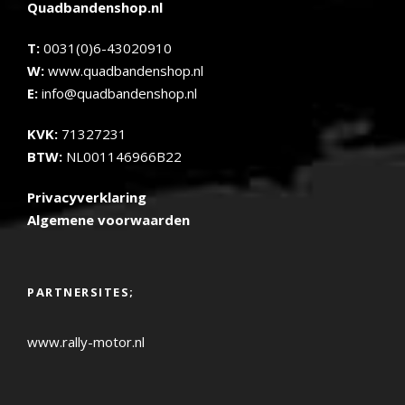
Quadbandenshop.nl
T:
0031(0)6-43020910
W:
www.quadbandenshop.nl
E:
info@quadbandenshop.nl
KVK:
71327231
BTW:
NL001146966B22
Privacyverklaring
Algemene voorwaarden
PARTNERSITES;
www.rally-motor.nl