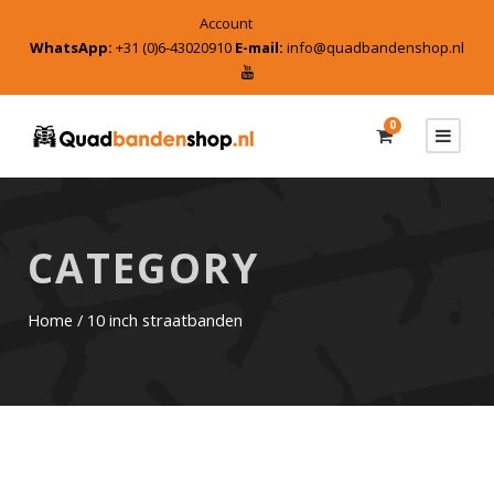
Account
WhatsApp:
+31 (0)6-43020910
E-mail:
info@quadbandenshop.nl
0
CATEGORY
Home
/ 10 inch straatbanden