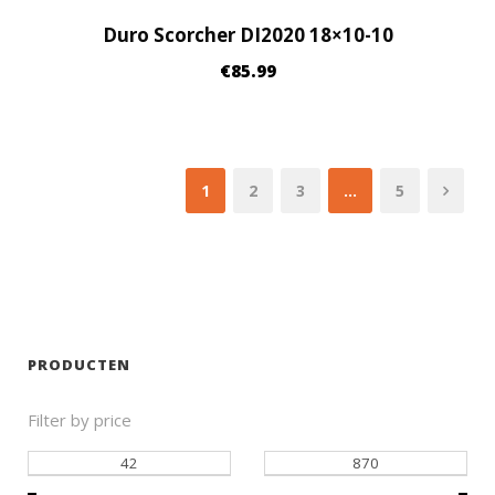
Duro Scorcher DI2020 18×10-10
€
85.99
1
2
3
…
5
PRODUCTEN
Filter by price