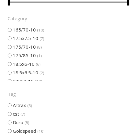
Category
165/70-10
10
17.5x7.5-10
7
175/70-10
8
175/85-10
1
18.5x6-10
6
18.5x6.5-10
2
18x10-10
12
195/50-10
7
Tag
205/50-10
2
Artrax
3
21x7-10
9
cst
7
225/40-10
10
Duro
8
225/45-10
1
Goldspeed
10
22x10-10
6