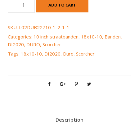
D
ADD TO CART
u
r
o
SKU:
L02DUB22710-1-2-1-1
S
Categories:
10 inch straatbanden
,
18x10-10
,
Banden
,
c
DI2020
,
DURO
,
Scorcher
o
Tags:
18x10-10
,
DI2020
,
Duro
,
Scorcher
r
c
h
e
r
D
I
2
0
Description
2
0