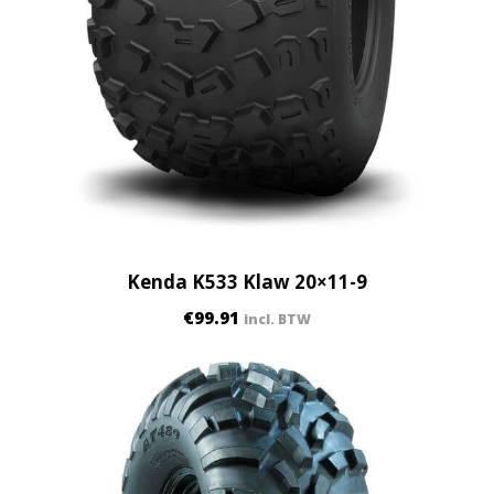
Kenda K533 Klaw 20×11-9
€
99.91
incl. BTW