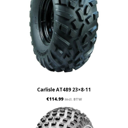
Carlisle AT489 23×8-11
€
114.99
incl. BTW