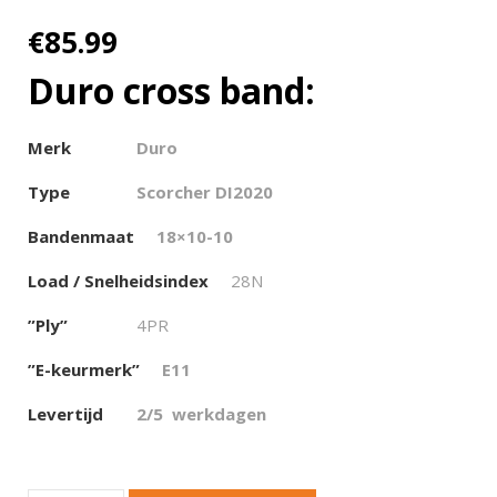
€
85.99
Duro cross band:
Merk
Duro
Type
Scorcher DI2020
Bandenmaat
18×10-10
Load / Snelheidsindex
28N
”Ply”
4PR
”E-keurmerk”
E11
Levertijd
2/5
werkdagen