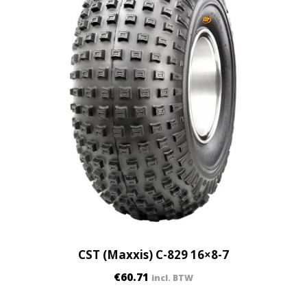
CST (Maxxis) C-829 16×8-7
€
60.71
incl. BTW