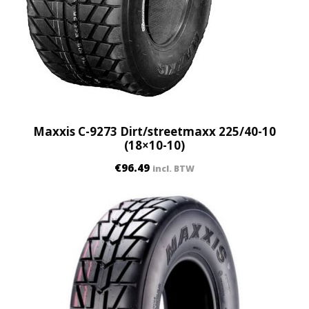
-
1
0
(
2
1
x
7
Maxxis C-9273 Dirt/streetmaxx 225/40-10
-
(18×10-10)
1
€
96.49
incl. BTW
0
)
q
u
a
n
t
i