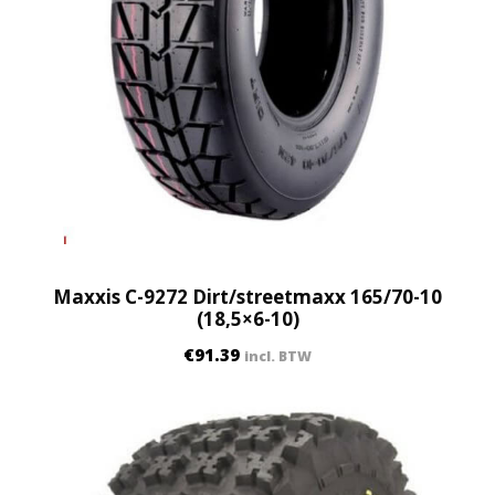
t
y
Maxxis C-9272 Dirt/streetmaxx 165/70-10
(18,5×6-10)
€
91.39
incl. BTW