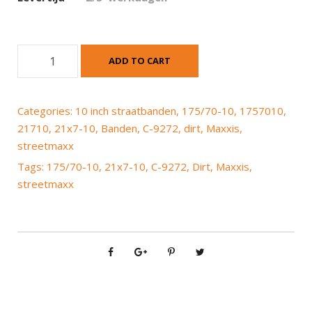
M
ADD TO CART
a
x
x
Categories:
10 inch straatbanden
,
175/70-10
,
1757010
,
i
21710
,
21x7-10
,
Banden
,
C-9272
,
dirt
,
Maxxis
,
s
streetmaxx
C
Tags:
175/70-10
,
21x7-10
,
C-9272
,
Dirt
,
Maxxis
,
-
streetmaxx
9
2
7
2
D
i
r