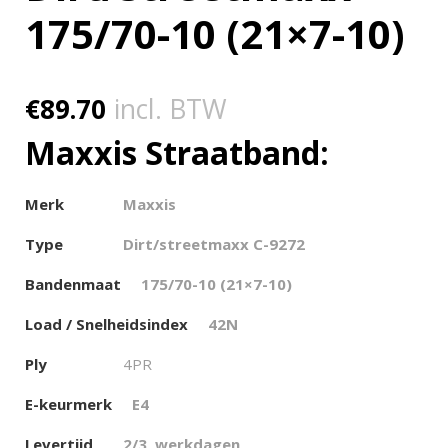
175/70-10 (21×7-10)
€
89.70
incl. BTW
Maxxis Straatband:
Merk
Maxxis
Type
Dirt/streetmaxx C-9272
Bandenmaat
175/70-10 (21×7-10)
Load / Snelheidsindex
42N
Ply
4PR
E-keurmerk
E4
Levertijd
2/3 werkdagen