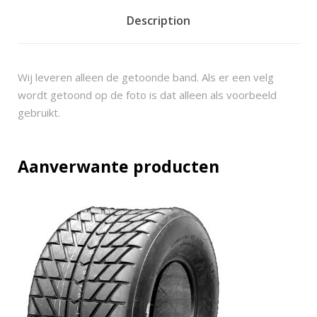
t
/
Description
s
t
r
Wij leveren alleen de getoonde band. Als er een velg
e
wordt getoond op de foto is dat alleen als voorbeeld
e
gebruikt.
t
m
a
Aanverwante producten
x
x
1
7
5
/
7
0