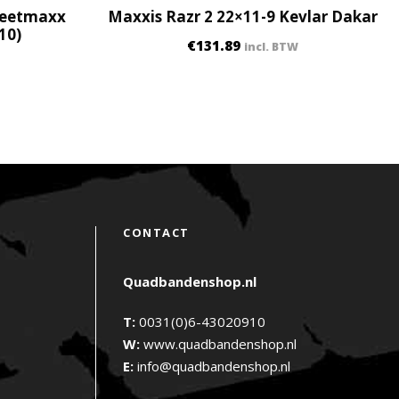
treetmaxx
Maxxis Razr 2 22×11-9 Kevlar Dakar
10)
€
131.89
incl. BTW
CONTACT
Quadbandenshop.nl
T:
0031(0)6-43020910
W:
www.quadbandenshop.nl
E:
info@quadbandenshop.nl