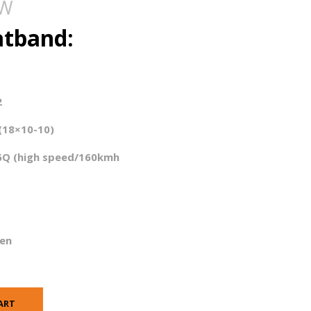
TW
atband:
2
(18×10-10)
6Q (high speed/160kmh
en
ART