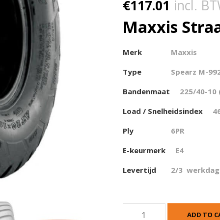
€
117.01
incl. B
Maxxis Stra
Merk
Maxxis
Type
Spearz M-99
Bandenmaat
225/40-10 
Load / Snelheidsindex
4
Ply
6PR
E-keurmerk
E4
Levertijd
2/3 werkdag
M
ADD TO C