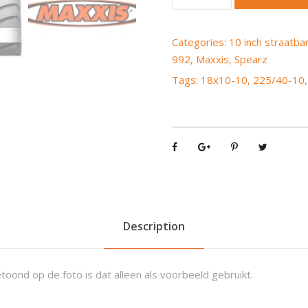
a
x
x
Categories:
10 inch straatb
i
992
,
Maxxis
,
Spearz
s
Tags:
18x10-10
,
225/40-10
S
p
e
a
r
z
M
-
9
Description
9
2
toond op de foto is dat alleen als voorbeeld gebruikt.
2
2