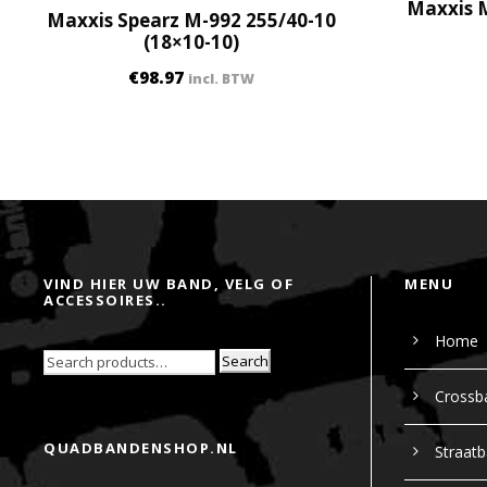
Maxxis M
Maxxis Spearz M-992 255/40-10
(18×10-10)
€
98.97
incl. BTW
VIND HIER UW BAND, VELG OF
MENU
ACCESSOIRES..
Home
Search
Crossb
QUADBANDENSHOP.NL
Straat