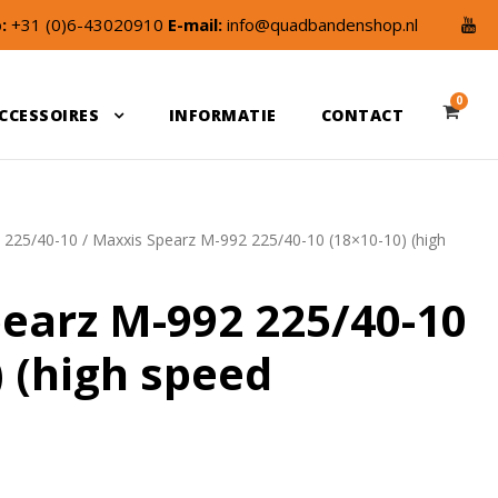
:
+31 (0)6-43020910
E-mail:
info@quadbandenshop.nl
0
CCESSOIRES
INFORMATIE
CONTACT
/
225/40-10
/ Maxxis Spearz M-992 225/40-10 (18×10-10) (high
earz M-992 225/40-10
) (high speed