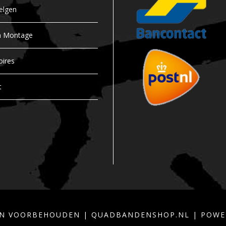
a
elgen
n
t
n Montage
i
t
oires
y
t
TEN VOORBEHOUDEN | QUADBANDENSHOP.NL | POW