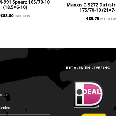
-991 Spearz 165/70-10
h
Maxxis C-9272 Dirt/s
(18,5×6-10)
i
175/70-10 (21×7-
g
€
88.80
incl. BTW
€
89.70
incl. BTW
h
s
p
e
e
d
1
6
BETALEN EN LEVERING
0
k
m
h
anden
)
q
banden
u