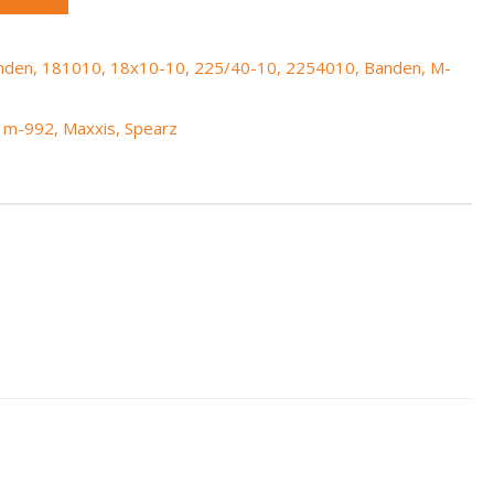
anden
,
181010
,
18x10-10
,
225/40-10
,
2254010
,
Banden
,
M-
,
m-992
,
Maxxis
,
Spearz