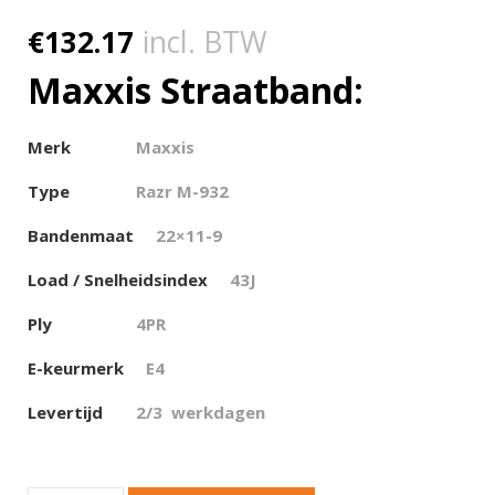
€
132.17
incl. BTW
Maxxis Straatband:
Merk
Maxxis
Type
Razr M-932
Bandenmaat
22×11-9
Load / Snelheidsindex
43J
Ply
4PR
E-keurmerk
E4
Levertijd
2/3 werkdagen