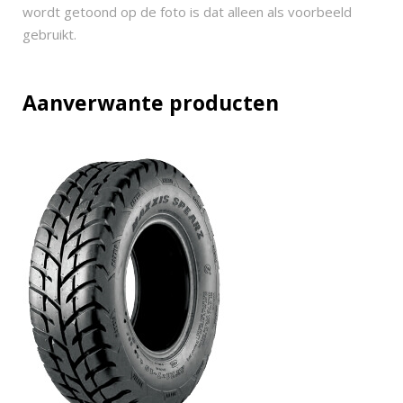
u
wordt getoond op de foto is dat alleen als voorbeeld
a
gebruikt.
n
t
i
Aanverwante producten
t
y