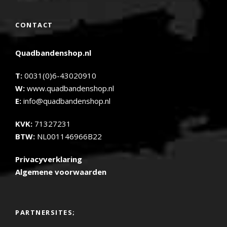
CONTACT
Quadbandenshop.nl
T:
0031(0)6-43020910
W:
www.quadbandenshop.nl
E:
info@quadbandenshop.nl
KVK:
71327231
BTW:
NL001146966B22
Privacyverklaring
Algemene voorwaarden
PARTNERSITES;