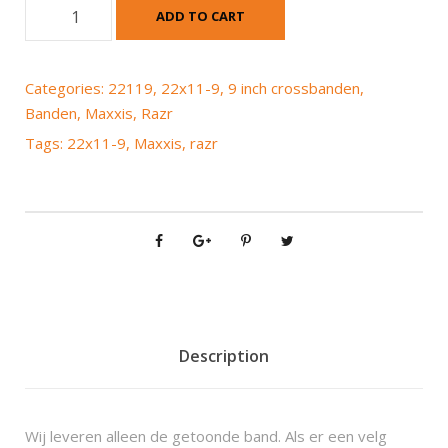
M
ADD TO CART
a
x
x
Categories:
22119
,
22x11-9
,
9 inch crossbanden
,
i
Banden
,
Maxxis
,
Razr
s
Tags:
22x11-9
,
Maxxis
,
razr
R
a
z
r
2
2
x
1
1
Description
-
9
q
Wij leveren alleen de getoonde band. Als er een velg