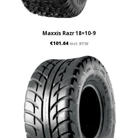
Maxxis Razr 18×10-9
€
101.64
incl. BTW