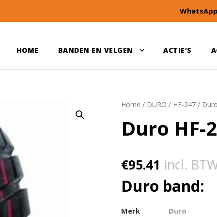
WhatsApp
HOME
BANDEN EN VELGEN
ACTIE’S
A
Home
/
DURO
/
HF-247
/ Dur
Duro HF-2
€
95.41
incl. BT
Duro band:
Merk
Duro