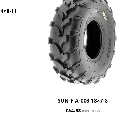
24×8-11
SUN-F A-003 18×7-8
€
54.98
incl. BTW