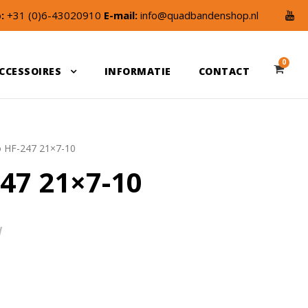
:
+31 (0)6-43020910
E-mail:
info@quadbandenshop.nl
0
CCESSOIRES
INFORMATIE
CONTACT
o HF-247 21×7-10
47 21×7-10
W