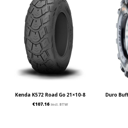
Kenda K572 Road Go 21×10-8
Duro Buff
€
107.16
incl. BTW