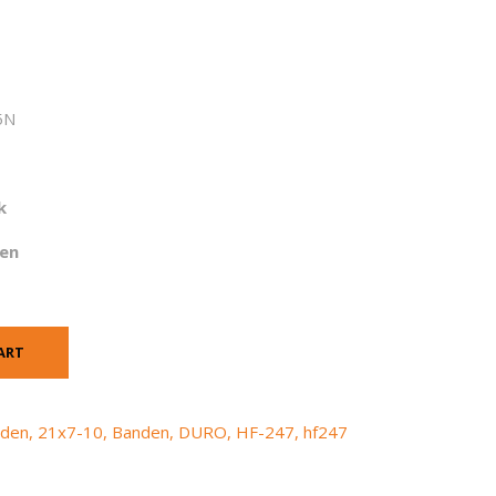
5N
k
gen
ART
nden
,
21x7-10
,
Banden
,
DURO
,
HF-247
,
hf247