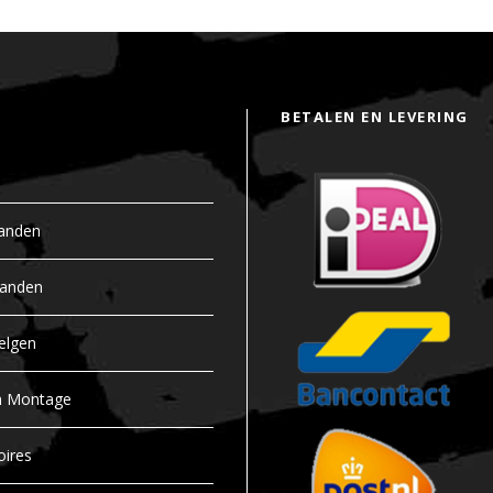
BETALEN EN LEVERING
anden
banden
elgen
n Montage
oires