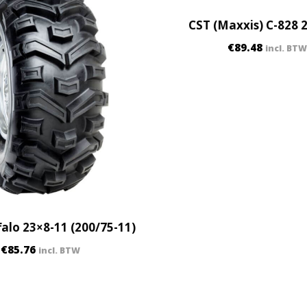
y
CST (Maxxis) C-828 
€
89.48
incl. BTW
alo 23×8-11 (200/75-11)
€
85.76
incl. BTW