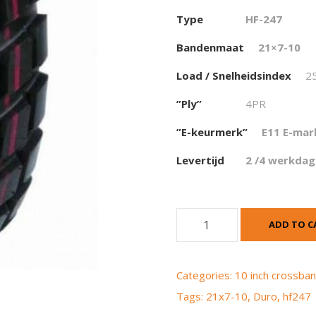
Type
HF-247
Bandenmaat
21×7-10
Load / Snelheidsindex
2
”Ply”
4PR
”E-keurmerk”
E11 E-mar
Levertijd
2 /4 werkda
D
ADD TO C
u
r
o
Categories:
10 inch crossba
H
Tags:
21x7-10
,
Duro
,
hf247
F