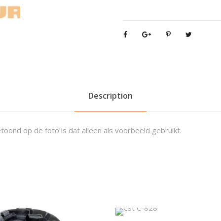
-
2
4
7
2
1
x
7
Description
-
1
0
toond op de foto is dat alleen als voorbeeld gebruikt.
q
u
a
n
t
i
t