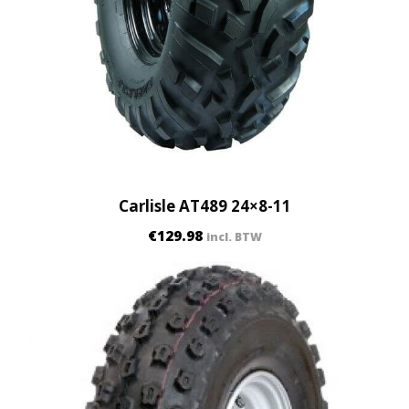
Carlisle AT489 24×8-11
€
129.98
incl. BTW