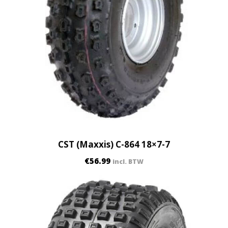
CST (Maxxis) C-864 18×7-7
€
56.99
incl. BTW