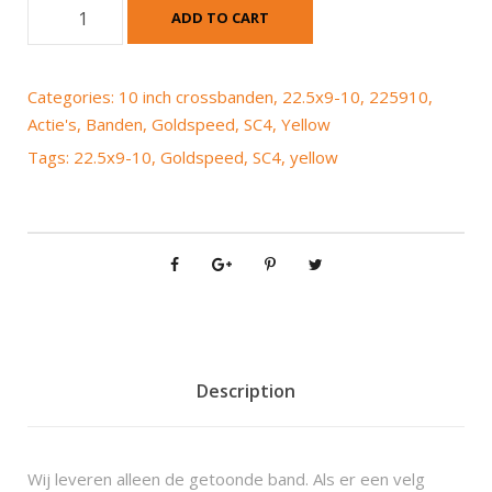
G
ADD TO CART
o
l
d
Categories:
10 inch crossbanden
,
22.5x9-10
,
225910
,
s
Actie's
,
Banden
,
Goldspeed
,
SC4
,
Yellow
p
Tags:
22.5x9-10
,
Goldspeed
,
SC4
,
yellow
e
e
d
S
C
4
2
2
.
Description
5
x
9
Wij leveren alleen de getoonde band. Als er een velg