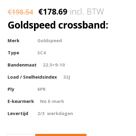
€
178.69
incl. BTW
€
198.54
Goldspeed crossband:
Merk
Goldspeed
Type
SC4
Bandenmaat
22.5×9-10
Load / Snelheidsindex
32J
Ply
6PR
E-keurmerk
No E-mark
Levertijd
2/3 werkdagen