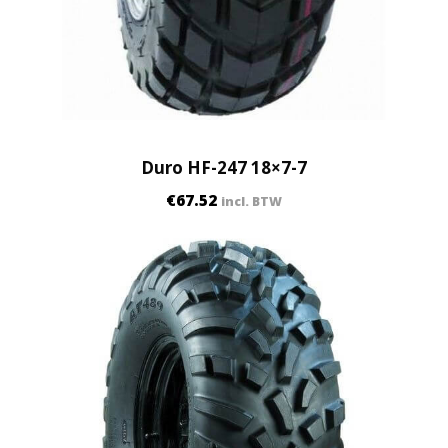
Duro HF-247 18×7-7
€
67.52
incl. BTW