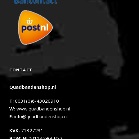
CONTACT
Quadbandenshop.nl
T:
0031(0)6-43020910
W:
www.quadbandenshop.nl
E:
info@quadbandenshop.nl
KVK:
71327231
BTW:
NL001146966B22