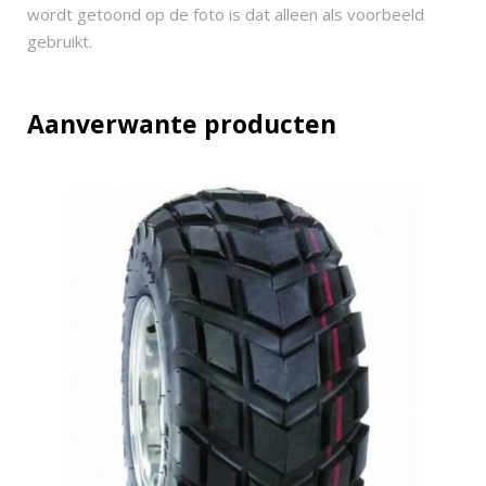
-
wordt getoond op de foto is dat alleen als voorbeeld
1
gebruikt.
0
q
u
Aanverwante producten
a
n
t
i
t
y