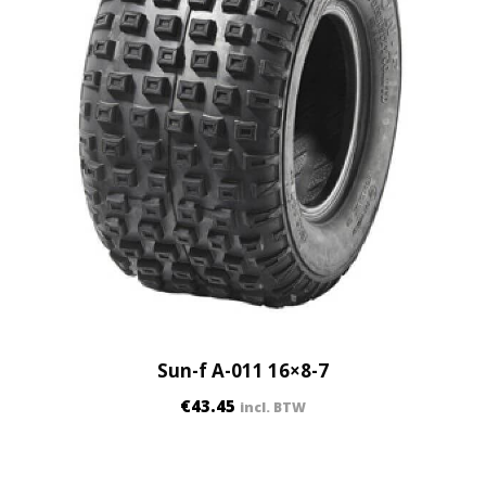
Sun-f A-011 16×8-7
€
43.45
incl. BTW