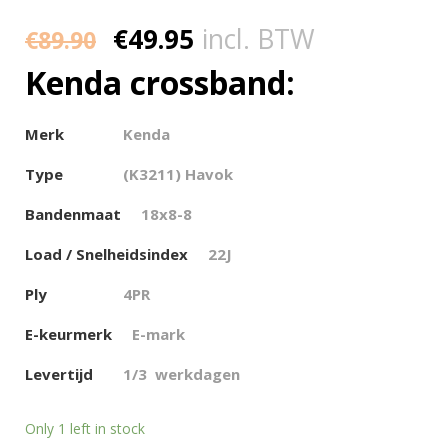
€
49.95
incl. BTW
€
89.90
Kenda crossband:
Merk
Kenda
Type
(K3211) Havok
Bandenmaat
18
x8-8
Load / Snelheidsindex
22J
Ply
4PR
E-keurmerk
E-mark
Levertijd
1/3 werkdagen
Only 1 left in stock