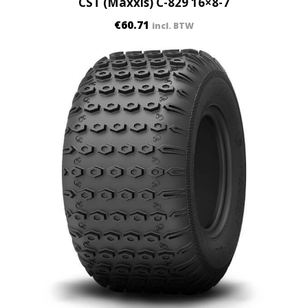
CST (Maxxis) C-829 16×8-7
€
60.71
incl. BTW