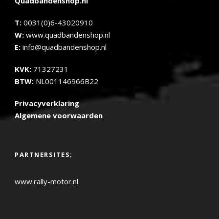
Quadbandenshop.nl
T:
0031(0)6-43020910
W:
www.quadbandenshop.nl
E:
info@quadbandenshop.nl
KVK:
71327231
BTW:
NL001146966B22
Privacyverklaring
Algemene voorwaarden
PARTNERSITES;
www.rally-motor.nl