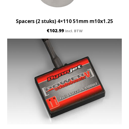
q
u
a
Spacers (2 stuks) 4×110 51mm m10x1.25
n
€
102.99
incl. BTW
t
i
t
y