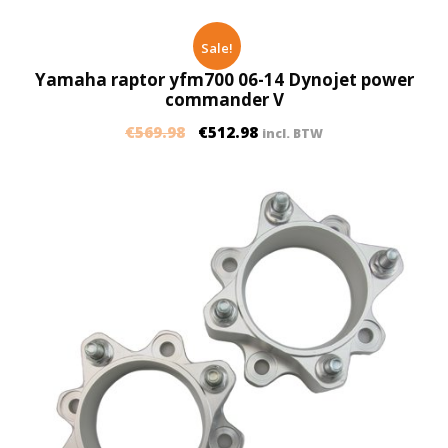
Sale!
Yamaha raptor yfm700 06-14 Dynojet power
commander V
€
569.98
€
512.98
incl. BTW