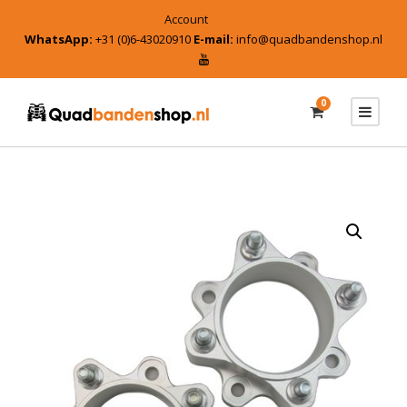
Account
WhatsApp:
+31 (0)6-43020910
E-mail:
info@quadbandenshop.nl
0