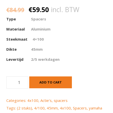
€
59.50
incl. BTW
€
84.99
Type
Spacers
Materiaal
Aluminium
Steekmaat
4×100
Dikte
45mm
Levertijd
2/5 werkdagen
S
ADD TO CART
p
a
c
Categories:
4x100
,
Actie's
,
spacers
e
Tags:
(2 stuks)
,
4/100
,
45mm
,
4x100
,
Spacers
,
yamaha
r