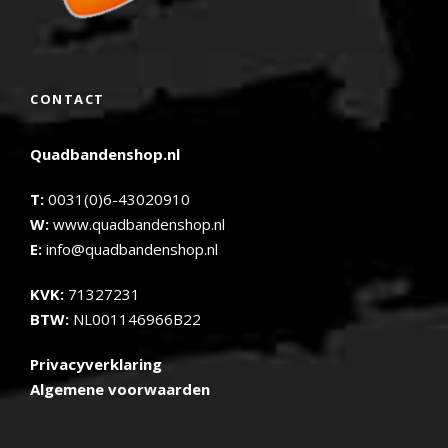
CONTACT
Quadbandenshop.nl
T:
0031(0)6-43020910
W:
www.quadbandenshop.nl
E:
info@quadbandenshop.nl
KVK:
71327231
BTW:
NL001146966B22
Privacyverklaring
Algemene voorwaarden