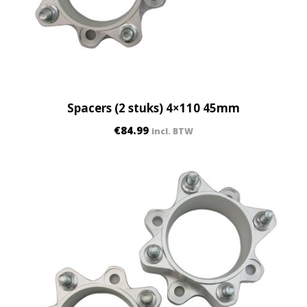
Spacers (2 stuks) 4×110 45mm
€
84.99
incl. BTW