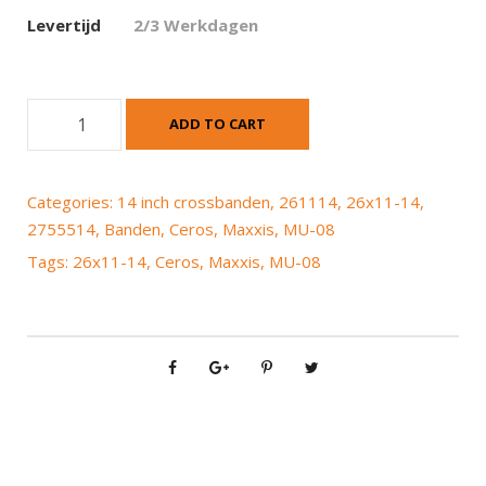
Levertijd
2/3 Werkdagen
M
ADD TO CART
a
x
x
Categories:
14 inch crossbanden
,
261114
,
26x11-14
,
i
2755514
,
Banden
,
Ceros
,
Maxxis
,
MU-08
s
Tags:
26x11-14
,
Ceros
,
Maxxis
,
MU-08
M
U
-
0
8
C
e
r