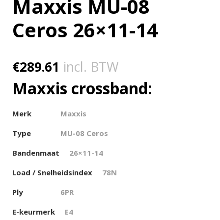
Maxxis MU-08
Ceros 26×11-14
€
289.61
incl. BTW
Maxxis crossband:
Merk
Maxxis
Type
MU-08 Ceros
Bandenmaat
26×11-14
Load / Snelheidsindex
78N
Ply
6PR
E-keurmerk
E4