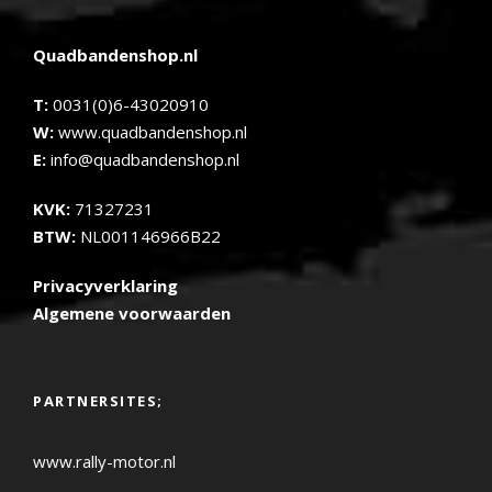
Quadbandenshop.nl
T:
0031(0)6-43020910
W:
www.quadbandenshop.nl
E:
info@quadbandenshop.nl
KVK:
71327231
BTW:
NL001146966B22
Privacyverklaring
Algemene voorwaarden
PARTNERSITES;
www.rally-motor.nl