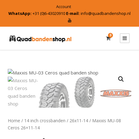
Account
WhatsApp:
+31 (0)6-43020910
E-mail:
info@quadbandenshop.nl
0
Home
/
14 inch crossbanden
/
26x11-14
/ Maxxis MU-08
Ceros 26×11-14