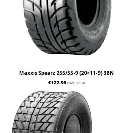
Maxxis Spearz 255/55-9 (20×11-9) 38N
€
122.36
incl. BTW