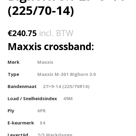
(225/70-14)
€
240.75
incl. BTW
Maxxis crossband:
Merk
Maxxis
Type
Maxxis M-301 Bighorn 3.0
Bandenmaat
27×9-14 (225/70R14)
Load / Snelheidsindex
49M
Ply
6PR
E-keurmerk
E4
Levertijd
2/3 Werkdagen