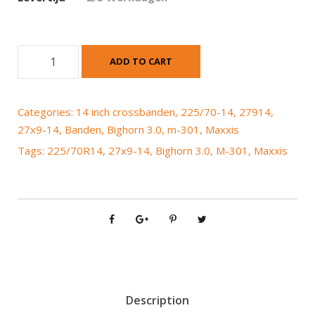
M
ADD TO CART
a
x
x
Categories:
14 inch crossbanden
,
225/70-14
,
27914
,
i
27x9-14
,
Banden
,
Bighorn 3.0
,
m-301
,
Maxxis
s
Tags:
225/70R14
,
27x9-14
,
Bighorn 3.0
,
M-301
,
Maxxis
M
-
3
0
1
B
i
g
h
Description