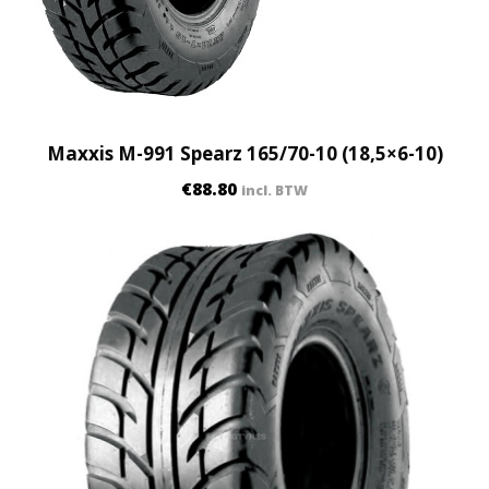
7
0
-
1
4
)
Maxxis M-991 Spearz 165/70-10 (18,5×6-10)
q
€
88.80
incl. BTW
u
a
n
t
i
t
y