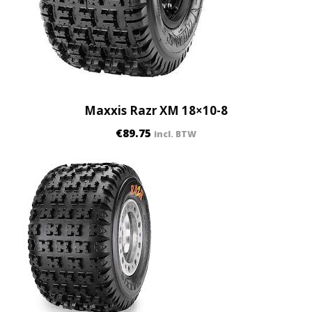
Maxxis Razr XM 18×10-8
€
89.75
incl. BTW