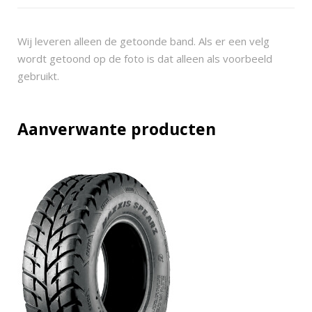
o
r
n
Wij leveren alleen de getoonde band. Als er een velg
3
wordt getoond op de foto is dat alleen als voorbeeld
.
gebruikt.
0
2
7
Aanverwante producten
x
9
-
1
4
(
2
2
5
/