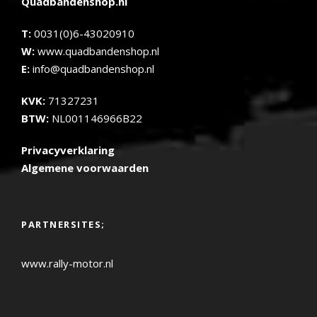
Quadbandenshop.nl
T:
0031(0)6-43020910
W:
www.quadbandenshop.nl
E:
info@quadbandenshop.nl
KVK:
71327231
BTW:
NL001146966B22
Privacyverklaring
Algemene voorwaarden
PARTNERSITES;
www.rally-motor.nl