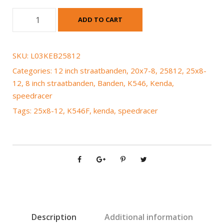
K
ADD TO CART
e
n
d
SKU:
L03KEB25812
a
Categories:
12 inch straatbanden
,
20x7-8
,
25812
,
25x8-
K
12
,
8 inch straatbanden
,
Banden
,
K546
,
Kenda
,
5
speedracer
4
Tags:
25x8-12
,
K546F
,
kenda
,
speedracer
6
F
S
p
e
e
d
r
a
Description
Additional information