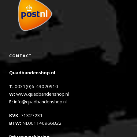
CONTACT
Quadbandenshop.nl
T:
0031(0)6-43020910
W:
www.quadbandenshop.nl
E:
info@quadbandenshop.nl
KVK:
71327231
BTW:
NL001146966B22
Privacyverklaring