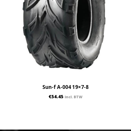
Sun-f A-004 19×7-8
€
54.45
incl. BTW