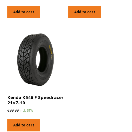
Add to cart
Add to cart
Kenda K546 F Speedracer
21×7-10
€
99.99
incl. BTW
Add to cart