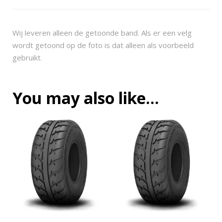
c
e
r
Wij leveren alleen de getoonde band. Als er een velg
2
wordt getoond op de foto is dat alleen als voorbeeld
5
gebruikt.
x
8
-
You may also like…
1
2
q
u
a
n
t
i
t
y