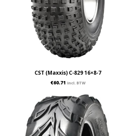
CST (Maxxis) C-829 16×8-7
€
60.71
incl. BTW