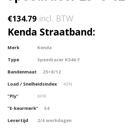
€
134.79
incl. BTW
Kenda Straatband:
Merk
Kenda
Type
Speedracer K546 F
Bandenmaat
25×8/12
Load / Snelheidsindex
43N
”Ply”
6PR
”E-keurmerk”
E4
Levertijd
2/4 werkdagen