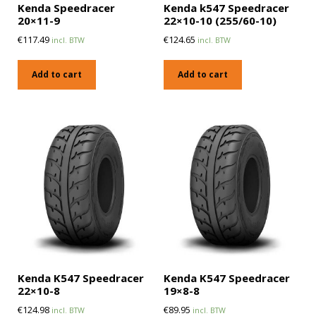
Kenda Speedracer
Kenda k547 Speedracer
20×11-9
22×10-10 (255/60-10)
€
117.49
€
124.65
incl. BTW
incl. BTW
Add to cart
Add to cart
Kenda K547 Speedracer
Kenda K547 Speedracer
22×10-8
19×8-8
€
124.98
€
89.95
incl. BTW
incl. BTW