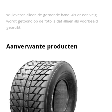
d
e
r
Wij leveren alleen de getoonde band. Als er een velg
1
wordt getoond op de foto is dat alleen als voorbeeld
9
gebruikt.
5
/
5
Aanverwante producten
0
-
1
0
(
1
7
.
5
x