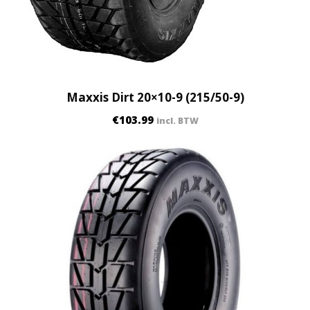
7
.
5
-
1
0
Maxxis Dirt 20×10-9 (215/50-9)
)
€
103.99
incl. BTW
q
u
a
n
t
i
t
y