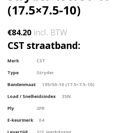
(17.5×7.5-10)
€
84.20
incl. BTW
CST straatband:
Merk
CST
Type
Stryder
Bandenmaat
195/50-10 (17.5×7.5-10)
Load / Snelheidsindex
35N
Ply
2PR
E-keurmerk
E4
Levertijd
2/3 werkdagen