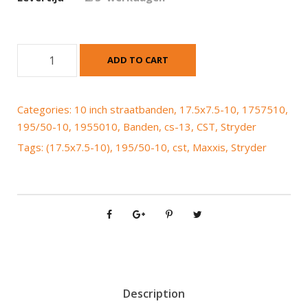
C
ADD TO CART
S
T
(
Categories:
10 inch straatbanden
,
17.5x7.5-10
,
1757510
,
M
195/50-10
,
1955010
,
Banden
,
cs-13
,
CST
,
Stryder
a
Tags:
(17.5x7.5-10)
,
195/50-10
,
cst
,
Maxxis
,
Stryder
x
x
i
s
)
S
t
r
y
Description