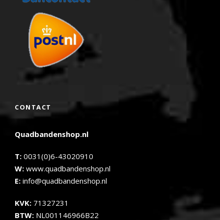
CONTACT
Quadbandenshop.nl
T:
0031(0)6-43020910
W:
www.quadbandenshop.nl
E:
info@quadbandenshop.nl
KVK:
71327231
BTW:
NL001146966B22