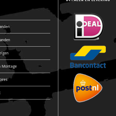
anden
banden
elgen
n Montage
oires
t