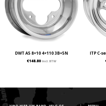
DWT A5 8×10 4×110 3B+5N
ITP C-s
€
148.80
incl. BTW
VIND HIER UW BAND, VELG OF
MENU