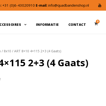
:
+31 (0)6-43020910
E-mail:
info@quadbandenshop.nl
0
CCESSOIRES
INFORMATIE
CONTACT
n
/
8x10
/ ART 8×10 4×115 2+3 (4 Gaats)
4×115 2+3 (4 Gaats)
W