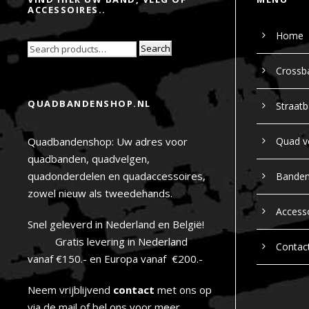
ACCESSOIRES..
Home
Search
Crossb
QUADBANDENSHOP.NL
Straat
Quadbandenshop: Uw adres voor
Quad v
quadbanden, quadvelgen,
quadonderdelen en quadaccessoires,
Bande
zowel nieuw als tweedehands.
Access
Snel geleverd in Nederland en België!
Gratis levering in Nederland
Contac
vanaf €150.- en Europa vanaf €200.-
Neem vrijblijvend
contact
met ons op
via de mail of bel ons voor meer