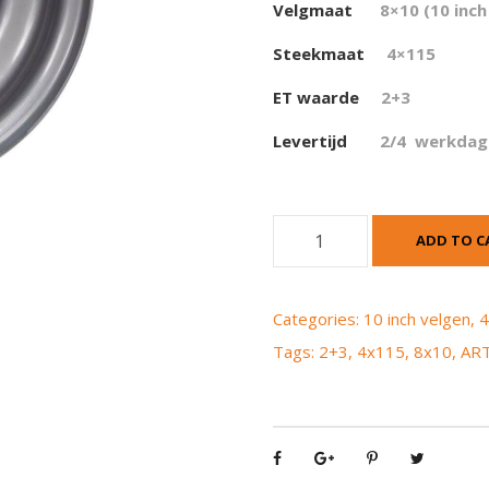
Velgmaat
8×10 (10 inch
Steekmaat
4×115
ET waarde
2+3
Levertijd
2/4 werkdag
A
ADD TO C
R
T
8
Categories:
10 inch velgen
,
4
x
Tags:
2+3
,
4x115
,
8x10
,
AR
1
0
4
x
1