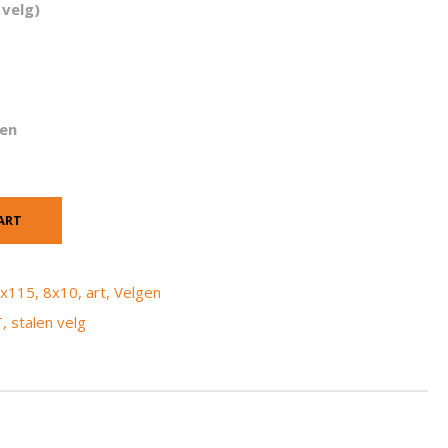
 velg)
en
ART
x115
,
8x10
,
art
,
Velgen
T
,
stalen velg