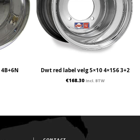
0 4B+6N
Dwt red label velg 5×10 4×156 3+2
€
168.30
incl. BTW
CONTACT