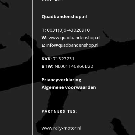
Quadbandenshop.nl
T:
0031(0)6-43020910
W:
www.quadbandenshop.nl
E:
info@quadbandenshop.nl
KVK:
71327231
BTW:
NL001146966B22
Privacyverklaring
Algemene voorwaarden
PARTNERSITES;
www.rally-motor.nl