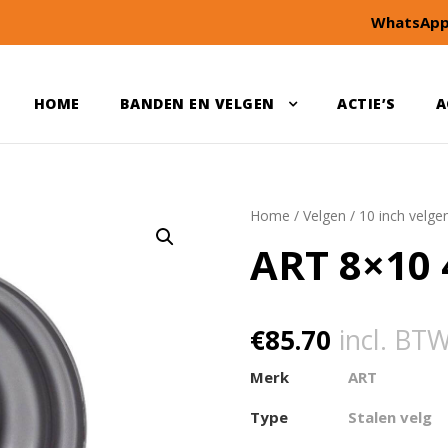
WhatsApp
HOME
BANDEN EN VELGEN
ACTIE’S
A
Home
/
Velgen
/
10 inch velge
ART 8×10 
€
85.70
incl. BT
Merk
ART
Type
Stalen velg