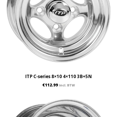
ITP C-series 8×10 4×110 3B+5N
€
112.99
incl. BTW