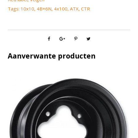
Tags:
10x10
,
4B+6N
,
4x100
,
ATX
,
CTR
Aanverwante producten