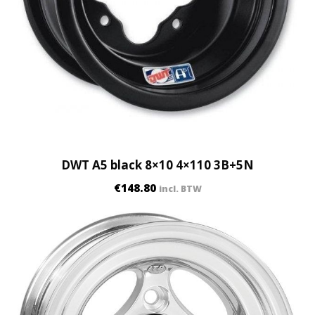
DWT A5 black 8×10 4×110 3B+5N
€
148.80
incl. BTW