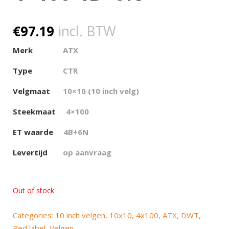
€
97.19
incl. BTW
Merk
ATX
Type
CTR
Velgmaat
10×10 (10 inch velg)
Steekmaat
4×100
ET waarde
4
B+6N
Levertijd
op aanvraag
Out of stock
Categories:
10 inch velgen
,
10x10
,
4x100
,
ATX
,
DWT
,
Red label
,
Velgen