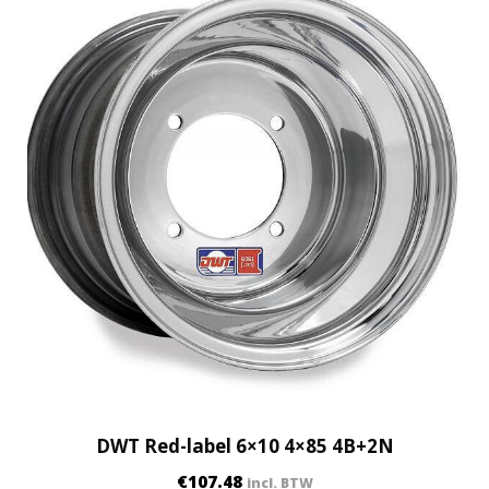
DWT Red-label 6×10 4×85 4B+2N
€
107.48
incl. BTW