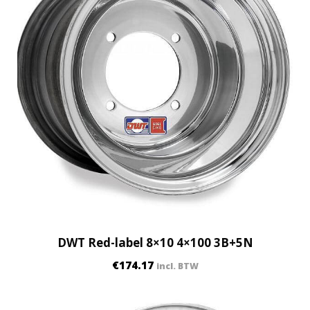
DWT Red-label 8×10 4×100 3B+5N
€
174.17
incl. BTW