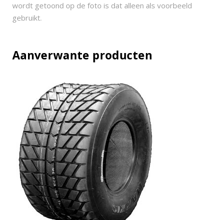
-
wordt getoond op de foto is dat alleen als voorbeeld
1
gebruikt.
2
q
u
Aanverwante producten
a
n
t
i
t
y