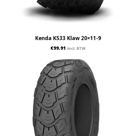
Kenda K533 Klaw 20×11-9
€
99.91
incl. BTW