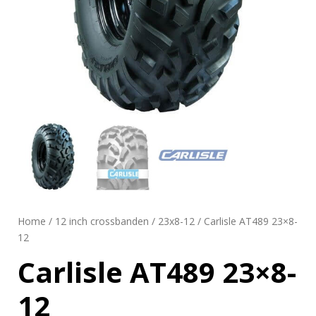
Home
/
12 inch crossbanden
/
23x8-12
/ Carlisle AT489 23×8-
12
Carlisle AT489 23×8-
12