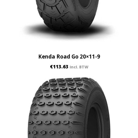
Kenda Road Go 20×11-9
€
113.63
incl. BTW