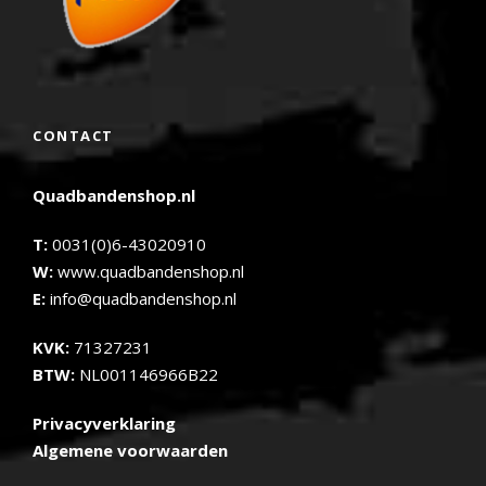
CONTACT
Quadbandenshop.nl
T:
0031(0)6-43020910
W:
www.quadbandenshop.nl
E:
info@quadbandenshop.nl
KVK:
71327231
BTW:
NL001146966B22
Privacyverklaring
Algemene voorwaarden