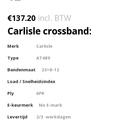
€
137.20
incl. BTW
Carlisle crossband:
Merk
Carlisle
Type
AT489
Bandenmaat
23×8-12
Load / Snelheidsindex
Ply
6PR
E-keurmerk
No E-mark
Levertijd
2/3 werkdagen