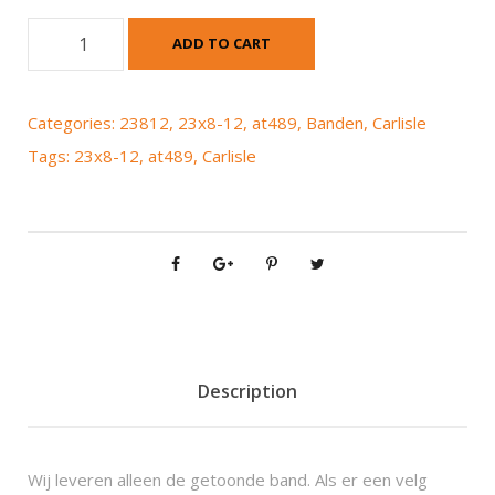
C
ADD TO CART
a
r
l
Categories:
23812
,
23x8-12
,
at489
,
Banden
,
Carlisle
i
Tags:
23x8-12
,
at489
,
Carlisle
s
l
e
A
T
4
8
9
2
Description
3
x
8
Wij leveren alleen de getoonde band. Als er een velg