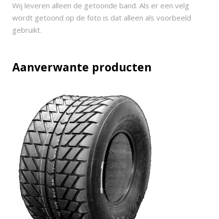
i
Wij leveren alleen de getoonde band. Als er een velg
c
wordt getoond op de foto is dat alleen als voorbeeld
1
gebruikt.
8
x
1
Aanverwante producten
0
-
8
q
u
a
n
t
i
t
y