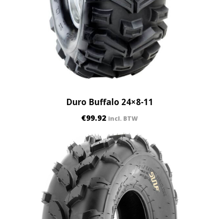
Duro Buffalo 24×8-11
€
99.92
incl. BTW