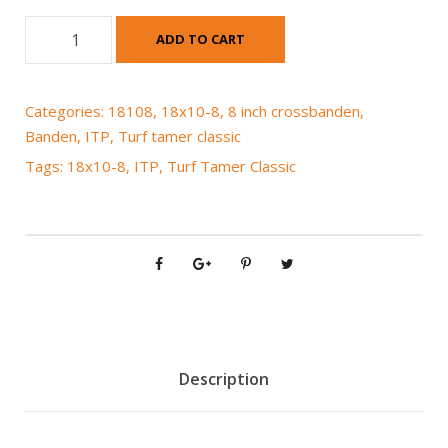
I
ADD TO CART
T
P
T
Categories:
18108
,
18x10-8
,
8 inch crossbanden
,
u
Banden
,
ITP
,
Turf tamer classic
r
Tags:
18x10-8
,
ITP
,
Turf Tamer Classic
f
T
a
m
e
r
C
l
a
Description
s
s