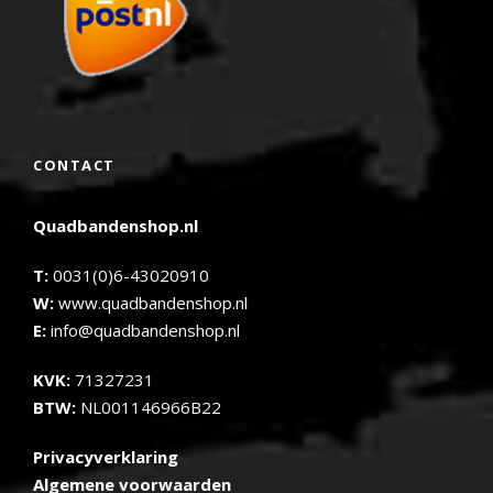
CONTACT
Quadbandenshop.nl
T:
0031(0)6-43020910
W:
www.quadbandenshop.nl
E:
info@quadbandenshop.nl
KVK:
71327231
BTW:
NL001146966B22
Privacyverklaring
Algemene voorwaarden