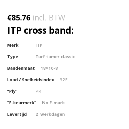
€
85.76
incl. BTW
ITP cross band:
Merk
ITP
Type
Turf tamer classic
Bandenmaat
18×10-8
Load / Snelheidsindex
32F
”Ply”
PR
”E-keurmerk”
No E-mark
Levertijd
2 werkdagen