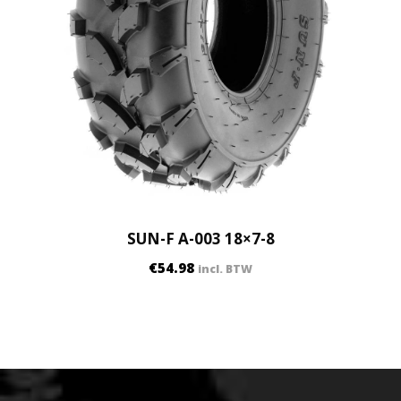
SUN-F A-003 18×7-8
€
54.98
incl. BTW