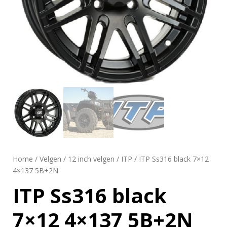
Home
/
Velgen
/
12 inch velgen
/
ITP
/ ITP Ss316 black 7×12
4×137 5B+2N
ITP Ss316 black
7×12 4×137 5B+2N