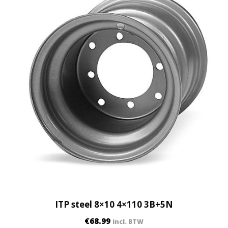
ITP steel 8×10 4×110 3B+5N
€
68.99
incl. BTW