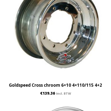
Goldspeed Cross chroom 6×10 4×110/115 4+2
€
139.36
incl. BTW