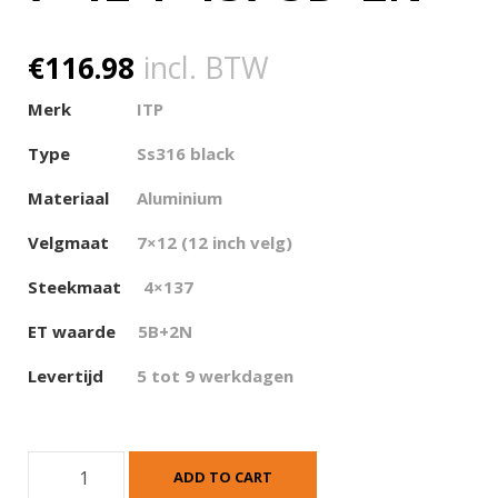
€
116.98
incl. BTW
Merk
ITP
Type
Ss316 black
Materiaal
Aluminium
Velgmaat
7×12 (12 inch velg)
Steekmaat
4×137
ET waarde
5
B+2N
Levertijd
5 tot 9 werkdagen
I
ADD TO CART
T