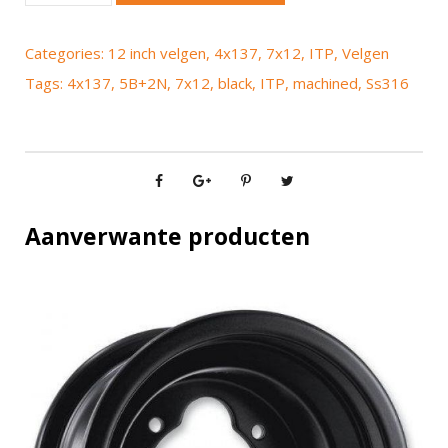
P
S
Categories:
12 inch velgen
,
4x137
,
7x12
,
ITP
,
Velgen
s
Tags:
4x137
,
5B+2N
,
7x12
,
black
,
ITP
,
machined
,
Ss316
3
1
6
b
l
a
Aanverwante producten
c
k
7
x
1
2
4
x
1