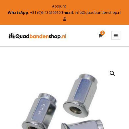
Account
WhatsApp:
+31 (0)6-43020910
E-mail:
info@quadbandenshop.nl
0