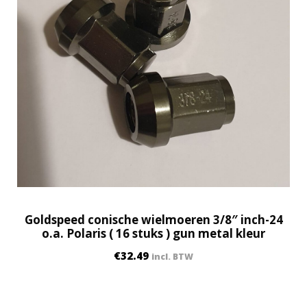
t
i
t
y
Goldspeed conische wielmoeren 3/8″ inch-24
o.a. Polaris ( 16 stuks ) gun metal kleur
€
32.49
incl. BTW