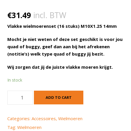
€
31.49
incl. BTW
Vlakke wielmoerenset (16 stuks) M10X1.25 14mm
Mocht je niet weten of deze set geschikt is voor jou
quad of buggy, geef dan aan bij het afrekenen
(notitie’s) welk type quad of buggy jij bezit.
Wij zorgen dat jij de juiste vlakke moeren krijgt.
In stock
V
ADD TO CART
l
a
k
Categories:
Accessoires
,
Wielmoeren
k
Tag:
Wielmoeren
e