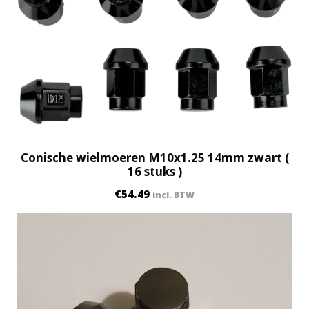
5
1
4
m
m
(
1
6
s
t
Conische wielmoeren M10x1.25 14mm zwart (
16 stuks )
u
k
€
54.49
incl. BTW
s
)
q
u
a
n