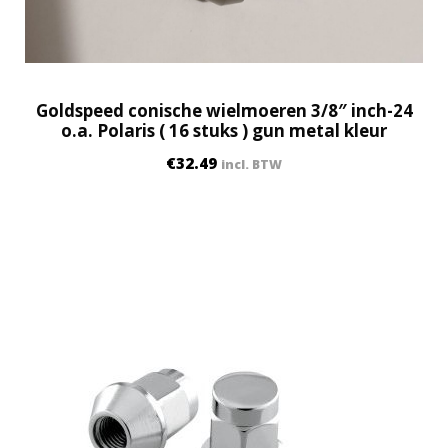
4
m
m
(
1
Goldspeed conische wielmoeren 3/8″ inch-24
6
o.a. Polaris ( 16 stuks ) gun metal kleur
s
€
32.49
incl. BTW
t
u
k
s
)
q
u
a
n
t
i