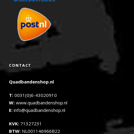
CONTACT
Quadbandenshop.nl
T:
0031(0)6-43020910
W:
www.quadbandenshop.nl
E:
info@quadbandenshop.nl
KVK:
71327231
BTW:
NL001146966B22