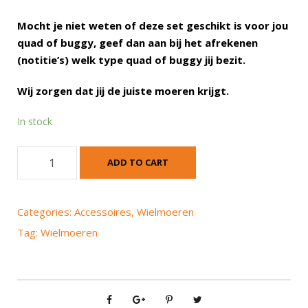
Mocht je niet weten of deze set geschikt is voor jou
quad of buggy, geef dan aan bij het afrekenen
(notitie’s) welk type quad of buggy jij bezit.
Wij zorgen dat jij de juiste moeren krijgt.
In stock
C
ADD TO CART
o
n
i
Categories:
Accessoires
,
Wielmoeren
s
Tag:
Wielmoeren
c
h
e
w