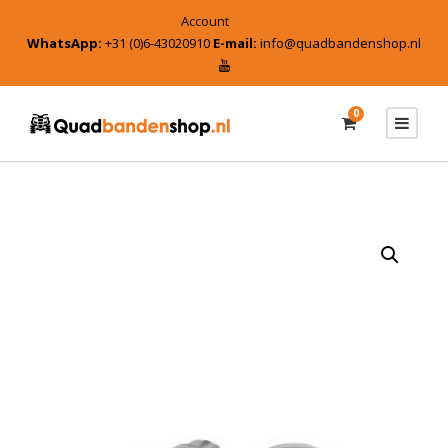
Account
WhatsApp:
+31 (0)6-43020910
E-mail:
info@quadbandenshop.nl
0