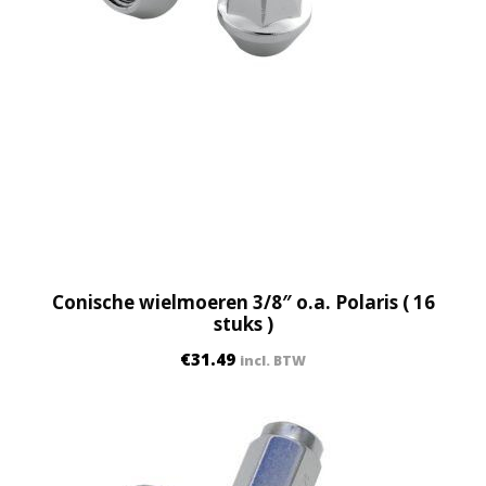
t
y
Conische wielmoeren 3/8″ o.a. Polaris ( 16
stuks )
€
31.49
incl. BTW