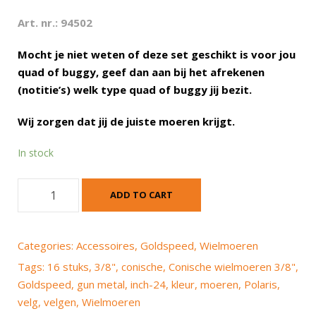
Art. nr.: 94502
Mocht je niet weten of deze set geschikt is voor jou
quad of buggy, geef dan aan bij het afrekenen
(notitie’s) welk type quad of buggy jij bezit.
Wij zorgen dat jij de juiste moeren krijgt.
In stock
G
ADD TO CART
o
l
d
Categories:
Accessoires
,
Goldspeed
,
Wielmoeren
s
Tags:
16 stuks
,
3/8"
,
conische
,
Conische wielmoeren 3/8"
,
p
Goldspeed
,
gun metal
,
inch-24
,
kleur
,
moeren
,
Polaris
,
e
velg
,
velgen
,
Wielmoeren
e