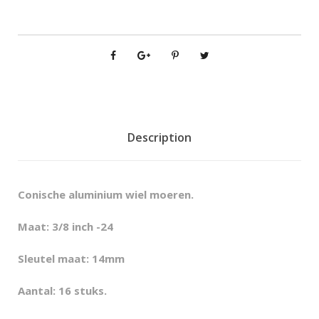
d
c
o
n
i
s
c
h
Description
e
w
i
Conische aluminium wiel moeren.
e
l
Maat: 3/8 inch -24
m
Sleutel maat: 14mm
o
e
Aantal: 16 stuks.
r
e