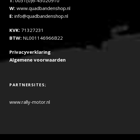
T:
0031(0)6-43020910
W:
www.quadbandenshop.nl
E:
info@quadbandenshop.nl
KVK:
71327231
BTW:
NL001146966B22
Privacyverklaring
Algemene voorwaarden
PARTNERSITES;
www.rally-motor.nl