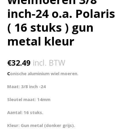
inch-24 o.a. Polaris
( 16 stuks ) gun
metal kleur
€
32.49
incl. BTW
C
onische aluminium wiel moeren.
Maat: 3/8 inch -24
Sleutel maat: 14mm
Aantal: 16 stuks.
Kleur: Gun metal (donker grijs).