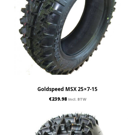
Goldspeed MSX 25×7-15
€
239.98
incl. BTW