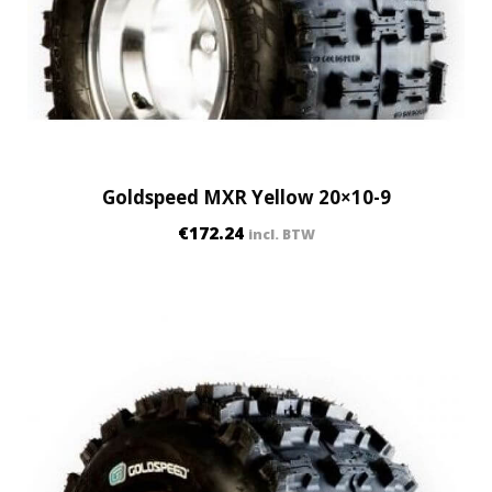
l
a
r
i
s
(
1
Goldspeed MXR Yellow 20×10-9
6
€
172.24
incl. BTW
s
t
u
k
s
)
g
u
n
m