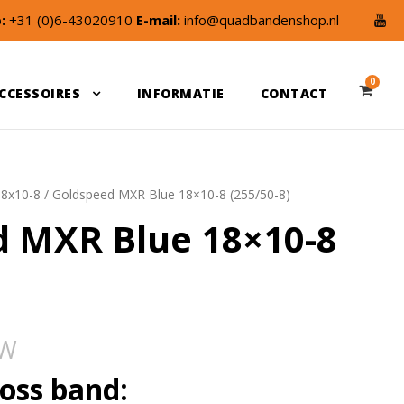
:
+31 (0)6-43020910
E-mail:
info@quadbandenshop.nl
0
CCESSOIRES
INFORMATIE
CONTACT
18x10-8
/ Goldspeed MXR Blue 18×10-8 (255/50-8)
d MXR Blue 18×10-8
TW
oss band: