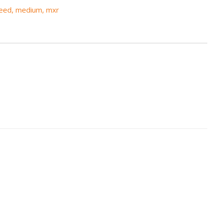
eed
,
medium
,
mxr