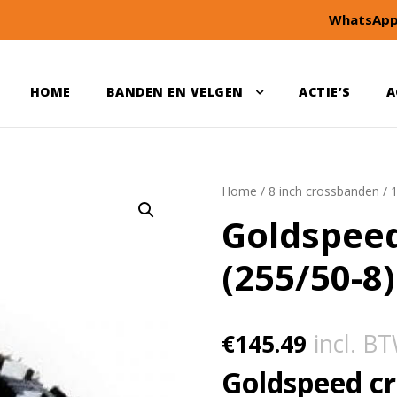
WhatsApp
HOME
BANDEN EN VELGEN
ACTIE’S
A
Home
/
8 inch crossbanden
/
Goldspee
(255/50-8)
€
145.49
incl. B
Goldspeed cr