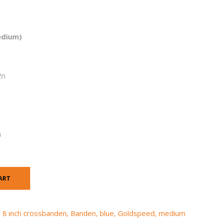
edium)
2n
n
ART
,
8 inch crossbanden
,
Banden
,
blue
,
Goldspeed
,
medium