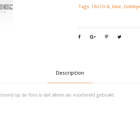
s
Tags:
18x10-8
,
blue
,
Goldsp
p
e
e
d
M
X
R
B
l
Description
u
e
toond op de foto is dat alleen als voorbeeld gebruikt.
1
8
x
1
0
-