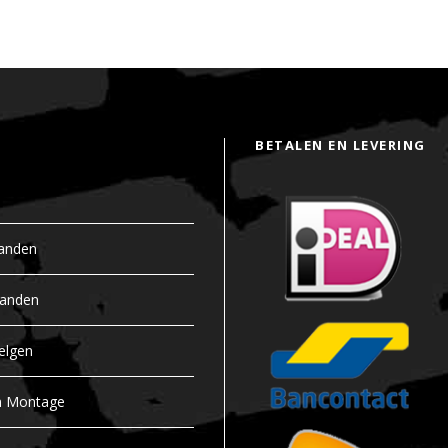
y
BETALEN EN LEVERING
anden
banden
elgen
n Montage