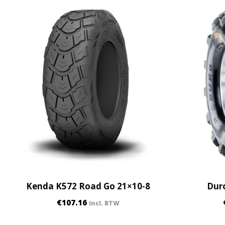
Kenda K572 Road Go 21×10-8
Duro
€
107.16
incl. BTW