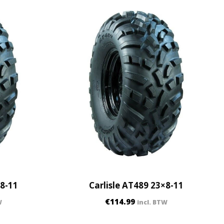
×8-11
Carlisle AT489 23×8-11
€
114.99
W
incl. BTW