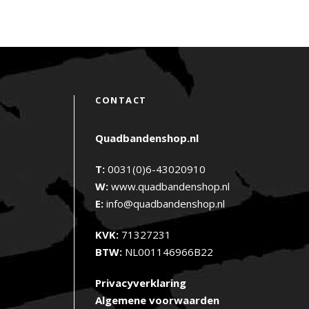
CONTACT
Quadbandenshop.nl
T:
0031(0)6-43020910
W:
www.quadbandenshop.nl
E:
info@quadbandenshop.nl
KVK:
71327231
BTW:
NL001146966B22
Privacyverklaring
Algemene voorwaarden