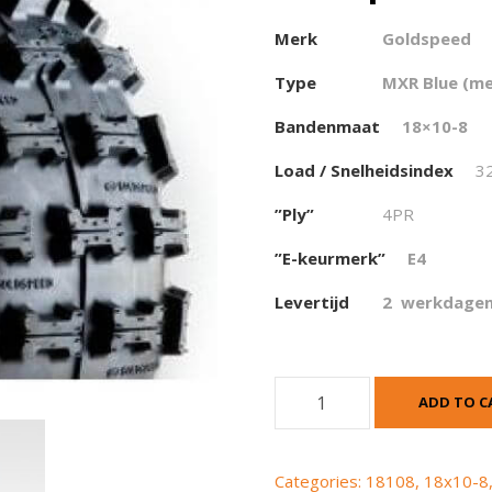
Merk
Goldspeed
Type
MXR Blue (m
Bandenmaat
18×10-8
Load / Snelheidsindex
3
”Ply”
4PR
”E-keurmerk”
E4
Levertijd
2 werkdage
G
ADD TO C
o
l
d
Categories:
18108
,
18x10-8