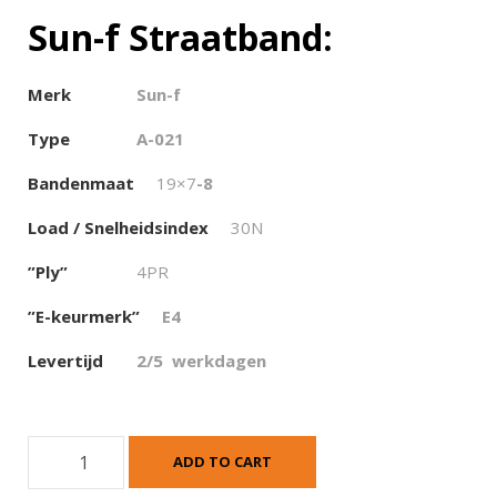
Sun-f Straatband:
Merk
Sun-f
Type
A-021
Bandenmaat
19×7
-8
Load / Snelheidsindex
30N
”Ply”
4PR
”E-keurmerk”
E4
Levertijd
2/5 werkdagen
S
ADD TO CART
u