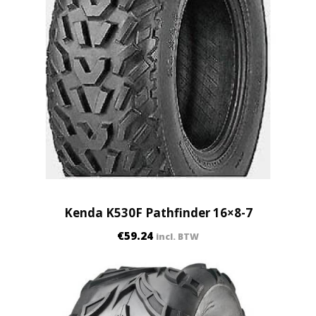
Kenda K530F Pathfinder 16×8-7
€
59.24
incl. BTW