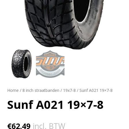
Home
/
8 inch straatbanden
/
19x7-8
/ Sunf A021 19×7-8
Sunf A021 19×7-8
€
62.49
incl. BTW