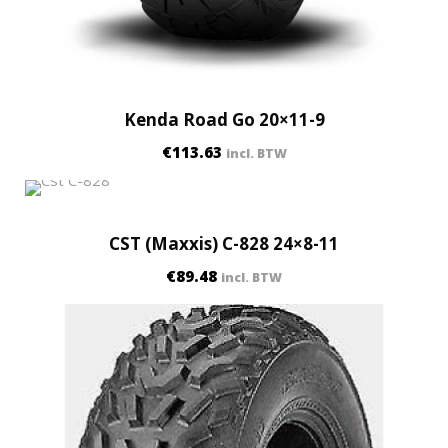
Kenda Road Go 20×11-9
€
113.63
incl. BTW
CST (Maxxis) C-828 24×8-11
€
89.48
incl. BTW