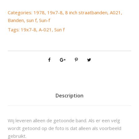
n
f
Categories:
1978
,
19x7-8
,
8 inch straatbanden
,
A021
,
A
Banden
,
sun f
,
Sun-f
0
Tags:
19x7-8
,
A-021
,
Sun f
2
1
1
9
x
7
-
8
q
Description
u
a
n
Wij leveren alleen de getoonde band. Als er een velg
t
wordt getoond op de foto is dat alleen als voorbeeld
i
gebruikt.