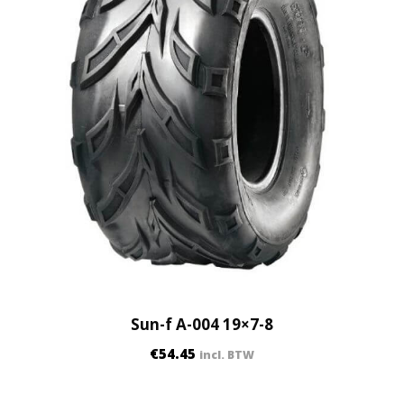
Sun-f A-004 19×7-8
€
54.45
incl. BTW