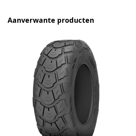
t
y
Aanverwante producten