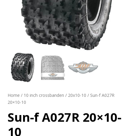
Home
/
10 inch crossbanden
/
20x10-10
/ Sun-f A027R
20×10-10
Sun-f A027R 20×10-
10