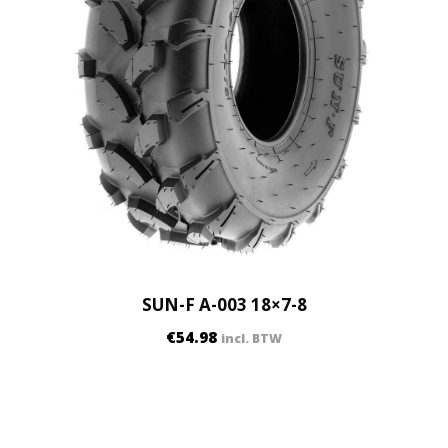
SUN-F A-003 18×7-8
€
54.98
incl. BTW