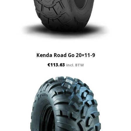
Kenda Road Go 20×11-9
€
113.63
incl. BTW