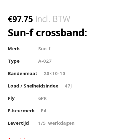
€
97.75
incl. BTW
Sun-f crossband:
Merk
Sun-f
Type
A-027
Bandenmaat
20×10-10
Load / Snelheidsindex
47J
Ply
6PR
E-keurmerk
E4
Levertijd
1/5 werkdagen