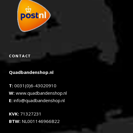
CONTACT
Quadbandenshop.nl
T:
0031(0)6-43020910
W:
www.quadbandenshop.nl
E:
info@quadbandenshop.nl
KVK:
71327231
BTW:
NL001146966B22