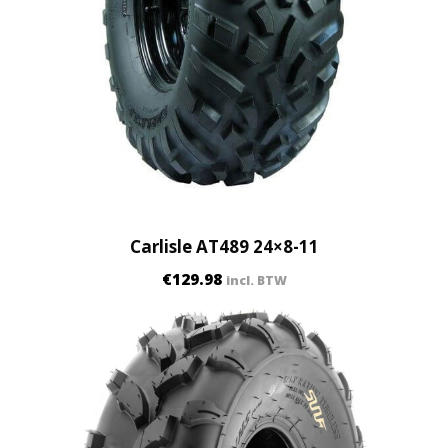
Carlisle AT489 24×8-11
€
129.98
incl. BTW