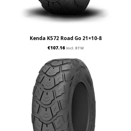
Kenda K572 Road Go 21×10-8
€
107.16
incl. BTW