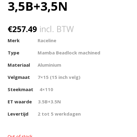
3,5B+3,5N
€
257.49
incl. BTW
Merk
Raceline
Type
Mamba Beadlock machined
Materiaal
Aluminium
Velgmaat
7×15 (15 inch velg)
Steekmaat
4×110
ET waarde
3.5
B+3.5N
Levertijd
2 tot 5 werkdagen
Out of stock