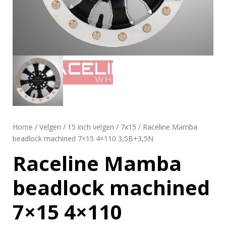
Home
/
Velgen
/
15 inch velgen
/
7x15
/ Raceline Mamba
beadlock machined 7×15 4×110 3,5B+3,5N
Raceline Mamba
beadlock machined
7×15 4×110