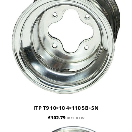
ITP T9 10×10 4×110 5B+5N
€
102.79
incl. BTW