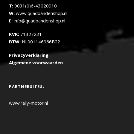
T:
0031(0)6-43020910
W:
www.quadbandenshop.nl
E:
info@quadbandenshop.nl
KVK:
71327231
BTW:
NL001146966B22
Privacyverklaring
Algemene voorwaarden
PARTNERSITES;
www.rally-motor.nl