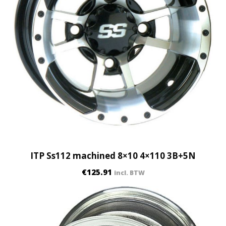
ITP Ss112 machined 8×10 4×110 3B+5N
€
125.91
incl. BTW