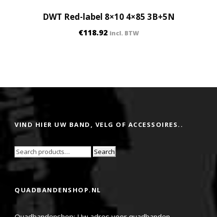
DWT Red-label 8×10 4×85 3B+5N
€
118.92
incl. BTW
VIND HIER UW BAND, VELG OF ACCESSOIRES..
Search
QUADBANDENSHOP.NL
Quadbandenshop: Uw adres voor quadbanden,