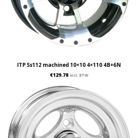
ITP Ss112 machined 10×10 4×110 4B+6N
€
129.78
incl. BTW