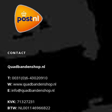
CONTACT
Quadbandenshop.nl
T:
0031(0)6-43020910
W:
www.quadbandenshop.nl
E:
info@quadbandenshop.nl
KVK:
71327231
BTW:
NL001146966B22