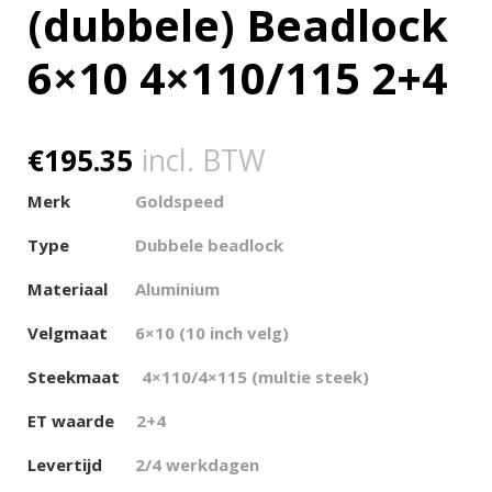
(dubbele) Beadlock
6×10 4×110/115 2+4
€
195.35
incl. BTW
Merk
Goldspeed
Type
Dubbele beadlock
Materiaal
Aluminium
Velgmaat
6×10 (10 inch velg)
Steekmaat
4×110/4×115 (multie steek)
ET waarde
2+4
Levertijd
2/4 werkdagen