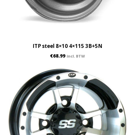
ITP steel 8×10 4×115 3B+5N
€
68.99
incl. BTW