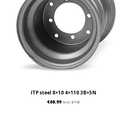
ITP steel 8×10 4×110 3B+5N
€
68.99
incl. BTW