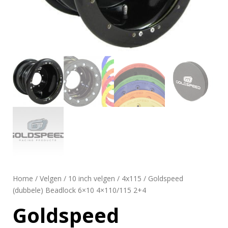
Home
/
Velgen
/
10 inch velgen
/
4x115
/ Goldspeed
(dubbele) Beadlock 6×10 4×110/115 2+4
Goldspeed