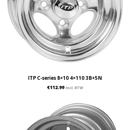
ITP C-series 8×10 4×110 3B+5N
€
112.99
incl. BTW