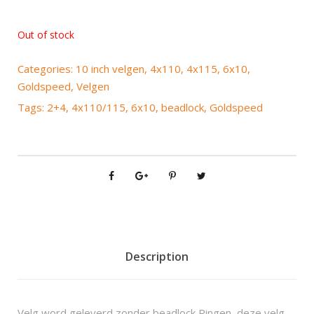
Out of stock
Categories:
10 inch velgen
,
4x110
,
4x115
,
6x10
,
Goldspeed
,
Velgen
Tags:
2+4
,
4x110/115
,
6x10
,
beadlock
,
Goldspeed
Description
Velg word geleverd zonder beadlock Ringen, deze velg