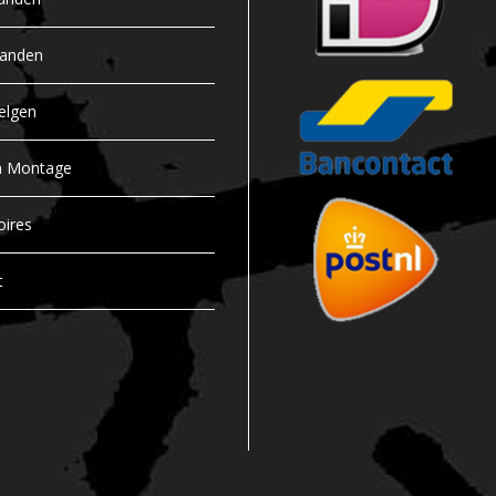
banden
elgen
n Montage
oires
t