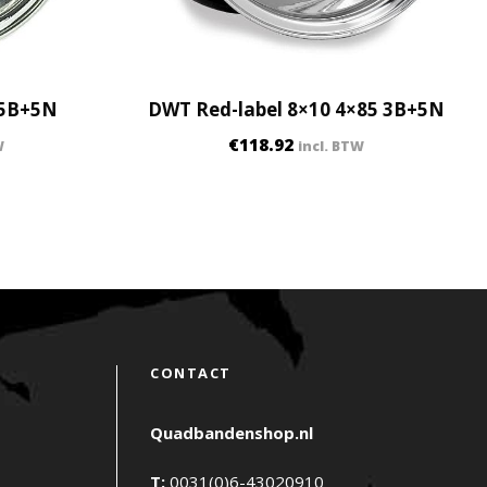
 5B+5N
DWT Red-label 8×10 4×85 3B+5N
€
118.92
W
incl. BTW
CONTACT
Quadbandenshop.nl
T:
0031(0)6-43020910