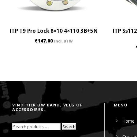
ITP T9 Pro Lock 8×10 4×110 3B+5N
ITP Ss11
€
147.00
incl. BTW
VIND HIER UW BAND, VELG OF
MENU
ACCESSOIRES..
Home
Search
Crossb