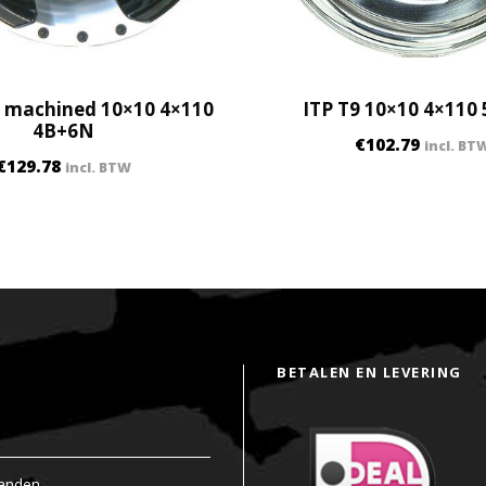
a
n
t
i
2 machined 10×10 4×110
ITP T9 10×10 4×110
4B+6N
t
€
102.79
incl. BT
y
€
129.78
incl. BTW
BETALEN EN LEVERING
anden