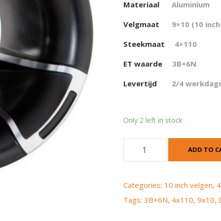
Materiaal
Aluminium
Velgmaat
9×10 (10 inch
Steekmaat
4×110
ET waarde
3
B+6N
Levertijd
2/4 werkdag
Only 2 left in stock
D
ADD TO C
W
T
F
Categories:
10 inch velgen
,
4
u
Tags:
3B+6N
,
4x110
,
9x10
,
s
i