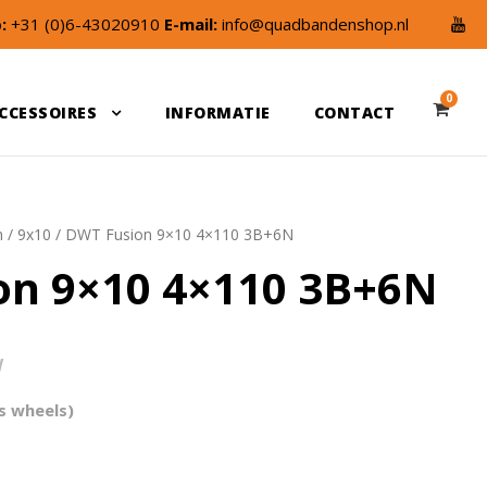
:
+31 (0)6-43020910
E-mail:
info@quadbandenshop.nl
0
CCESSOIRES
INFORMATIE
CONTACT
n
/
9x10
/ DWT Fusion 9×10 4×110 3B+6N
on 9×10 4×110 3B+6N
W
s wheels)