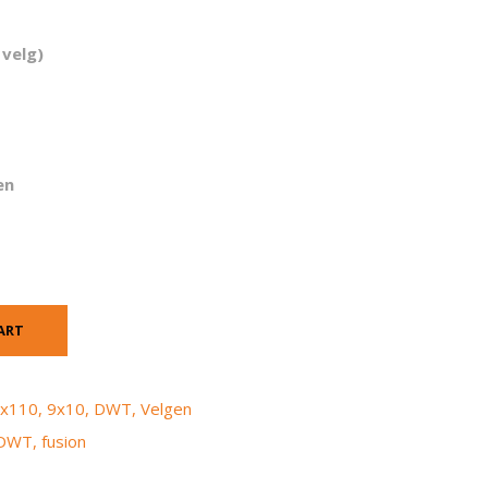
 velg)
en
ART
x110
,
9x10
,
DWT
,
Velgen
DWT
,
fusion