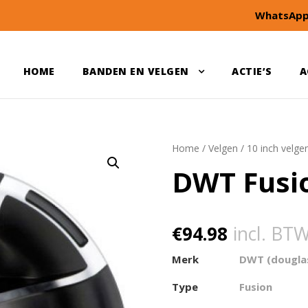
WhatsApp
HOME
BANDEN EN VELGEN
ACTIE’S
A
Home
/
Velgen
/
10 inch velge
DWT Fusi
€
94.98
incl. BT
Merk
DWT (dougla
Type
Fusion