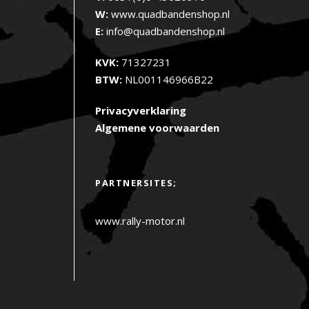
W:
www.quadbandenshop.nl
E:
info@quadbandenshop.nl
KVK:
71327231
BTW:
NL001146966B22
Privacyverklaring
Algemene voorwaarden
PARTNERSITES;
www.rally-motor.nl