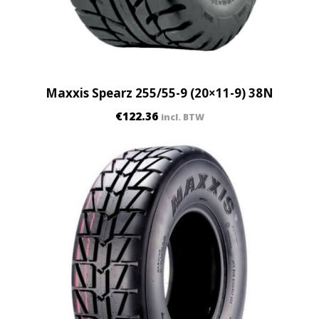
Maxxis Spearz 255/55-9 (20×11-9) 38N
€
122.36
incl. BTW