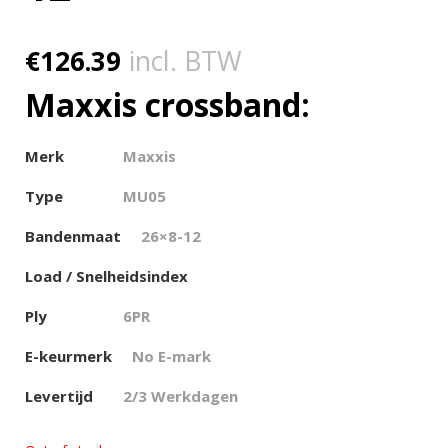
€
126.39
incl. BTW
Maxxis crossband:
Merk
Maxxis
Type
MU05
Bandenmaat
26×8-12
Load / Snelheidsindex
Ply
6PR
E-keurmerk
No E-mark
Levertijd
2/3 Werkdagen