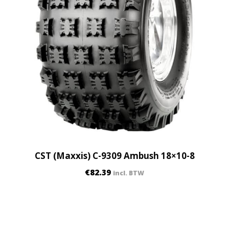
CST (Maxxis) C-9309 Ambush 18×10-8
€
82.39
incl. BTW