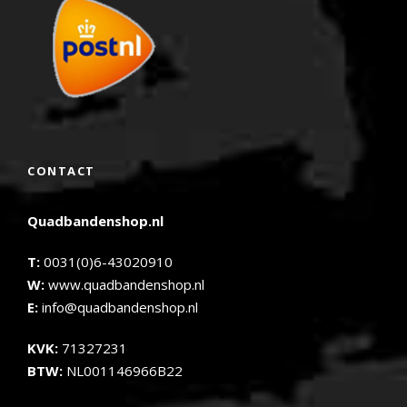
CONTACT
Quadbandenshop.nl
T:
0031(0)6-43020910
W:
www.quadbandenshop.nl
E:
info@quadbandenshop.nl
KVK:
71327231
BTW:
NL001146966B22