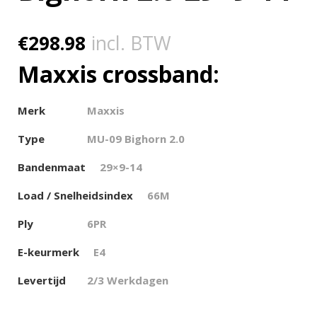
€
298.98
incl. BTW
Maxxis crossband:
Merk
Maxxis
Type
MU-09 Bighorn 2.0
Bandenmaat
29×9-14
Load / Snelheidsindex
66M
Ply
6PR
E-keurmerk
E4
Levertijd
2/3 Werkdagen