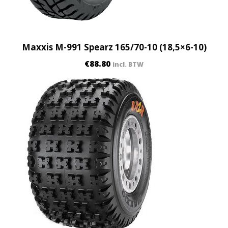
y
Maxxis M-991 Spearz 165/70-10 (18,5×6-10)
€
88.80
incl. BTW