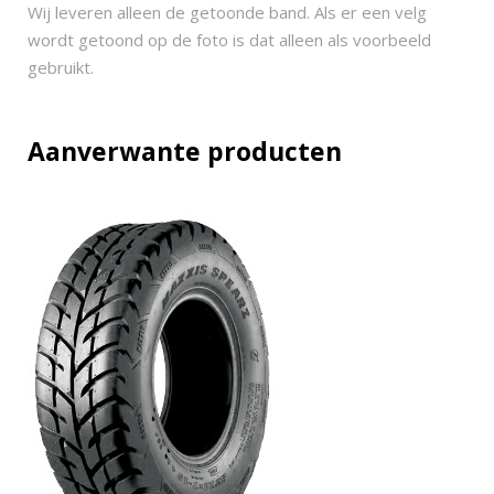
n
Wij leveren alleen de getoonde band. Als er een velg
2
wordt getoond op de foto is dat alleen als voorbeeld
.
gebruikt.
0
2
9
Aanverwante producten
x
9
-
1
4
q
u
a
n
t
i
t