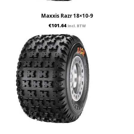
Maxxis Razr 18×10-9
€
101.64
incl. BTW