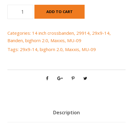
M
ADD TO CART
a
x
x
Categories:
14 inch crossbanden
,
29914
,
29x9-14
,
i
Banden
,
bighorn 2.0
,
Maxxis
,
MU-09
s
Tags:
29x9-14
,
bighorn 2.0
,
Maxxis
,
MU-09
M
U
-
0
9
B
i
g
h
Description
o
r