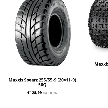
Maxxis
Maxxis Spearz 255/55-9 (20×11-9)
50Q
€
128.99
incl. BTW