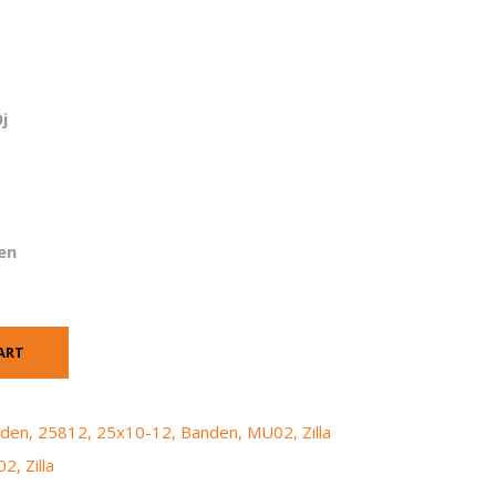
j
en
ART
nden
,
25812
,
25x10-12
,
Banden
,
MU02
,
Zilla
02
,
Zilla