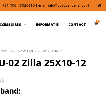
:
+31 (0)6-43020910
E-mail:
info@quadbandenshop.nl
0
CCESSOIRES
INFORMATIE
CONTACT
/
25x10-12
/ Maxxis MU-02 Zilla 25X10-12
-02 Zilla 25X10-12
TW
sband: