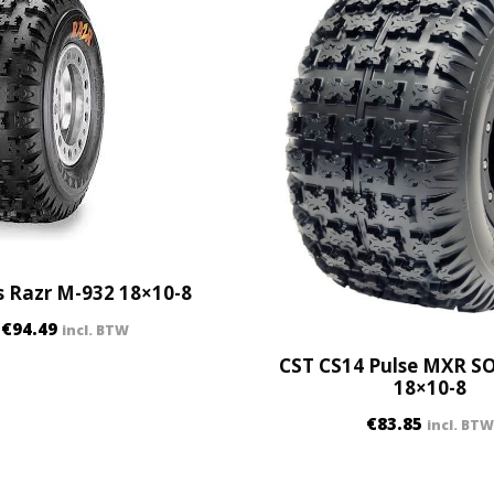
q
u
a
n
t
i
t
y
 Razr M-932 18×10-8
€
94.49
incl. BTW
CST CS14 Pulse MXR S
18×10-8
€
83.85
incl. BTW