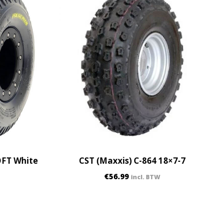
OFT White
CST (Maxxis) C-864 18×7-7
€
56.99
incl. BTW