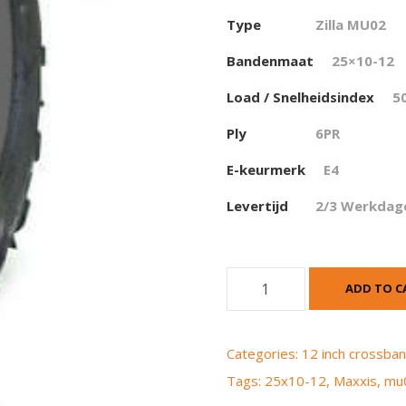
Type
Zilla
MU02
Bandenmaat
25×10-12
Load / Snelheidsindex
50
Ply
6PR
E-keurmerk
E4
Levertijd
2/3 Werkdag
M
ADD TO C
a
x
x
Categories:
12 inch crossba
i
Tags:
25x10-12
,
Maxxis
,
mu
s