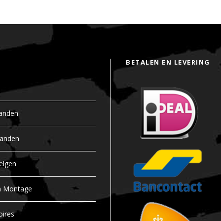
BETALEN EN LEVERING
anden
banden
elgen
n Montage
oires