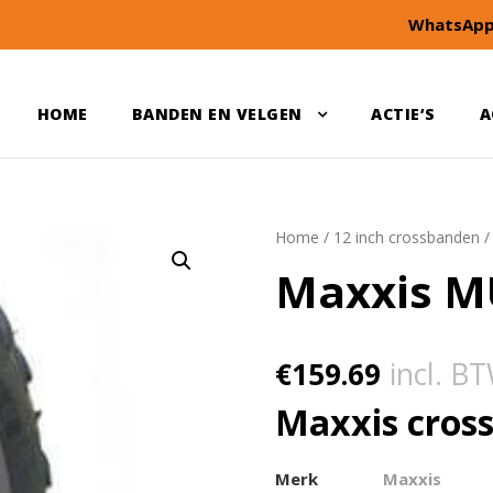
WhatsApp
HOME
BANDEN EN VELGEN
ACTIE’S
A
Home
/
12 inch crossbanden
Maxxis MU
€
159.69
incl. B
Maxxis cros
Merk
Maxxis