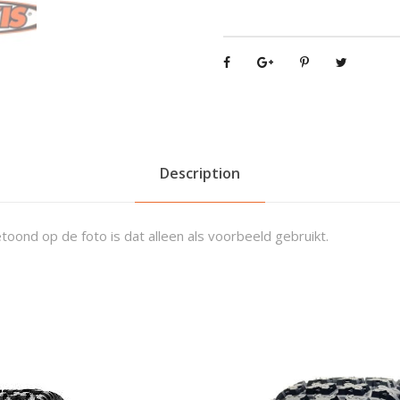
M
U
-
0
2
Z
i
l
Description
l
a
2
toond op de foto is dat alleen als voorbeeld gebruikt.
5
X
1
0
-
1
2