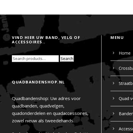
VIND HIER UW BAND, VELG OF
MENU
ACCESSOIRES..
Home
Search
Crossb
QUADBANDENSHOP.NL
Straat
Quadbandenshop: Uw adres voor
Quad v
quadbanden, quadvelgen,
quadonderdelen en quadaccessoires,
Bande
zowel nieuw als tweedehands.
Access