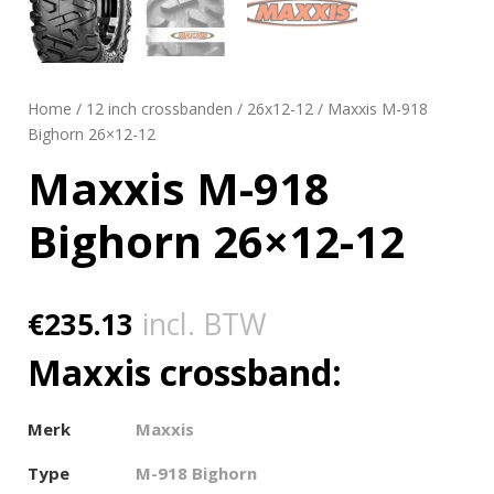
Home
/
12 inch crossbanden
/
26x12-12
/ Maxxis M-918
Bighorn 26×12-12
Maxxis M-918
Bighorn 26×12-12
€
235.13
incl. BTW
Maxxis crossband:
Merk
Maxxis
Type
M-918 Bighorn