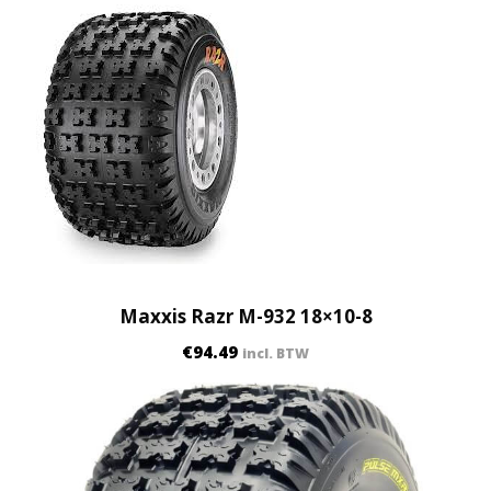
Maxxis Razr M-932 18×10-8
€
94.49
incl. BTW