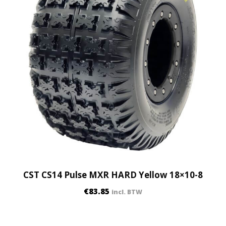
CST CS14 Pulse MXR HARD Yellow 18×10-8
€
83.85
incl. BTW