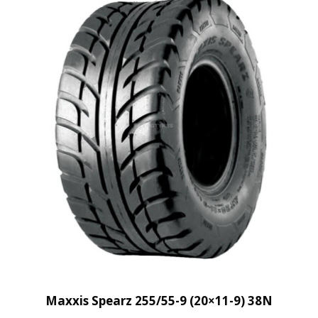
q
u
a
n
t
i
t
y
Maxxis Spearz 255/55-9 (20×11-9) 38N