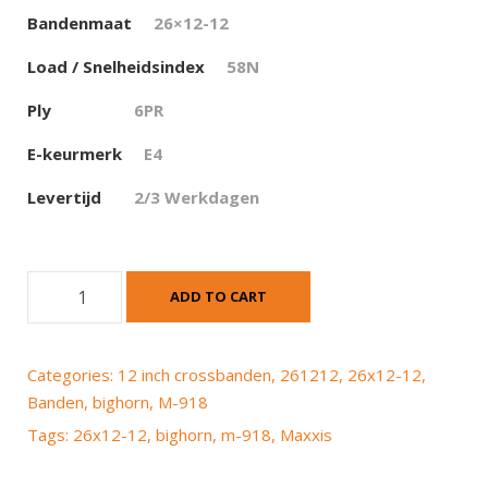
Bandenmaat
26×12-12
Load / Snelheidsindex
58N
Ply
6PR
E-keurmerk
E4
Levertijd
2/3 Werkdagen
M
ADD TO CART
a
x
x
Categories:
12 inch crossbanden
,
261212
,
26x12-12
,
i
Banden
,
bighorn
,
M-918
s
Tags:
26x12-12
,
bighorn
,
m-918
,
Maxxis
M
-