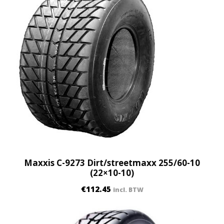
q
u
a
n
t
i
t
y
Maxxis C-9273 Dirt/streetmaxx 255/60-10
(22×10-10)
€
112.45
incl. BTW