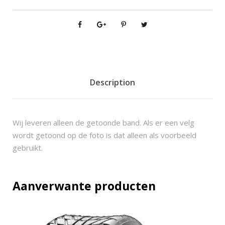
9
1
8
B
i
g
h
Description
o
r
n
Wij leveren alleen de getoonde band. Als er een velg
2
wordt getoond op de foto is dat alleen als voorbeeld
6
gebruikt.
x
1
0
Aanverwante producten
-
1
4