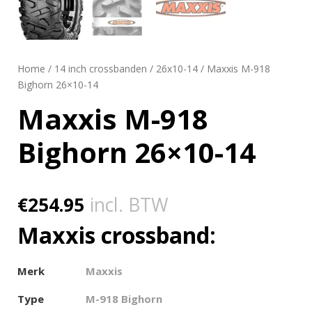
Home
/
14 inch crossbanden
/
26x10-14
/ Maxxis M-918
Bighorn 26×10-14
Maxxis M-918
Bighorn 26×10-14
€
254.95
incl. BTW
Maxxis crossband:
Merk
Maxxis
Type
M-918 Bighorn