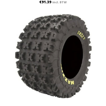
€
91.39
incl. BTW