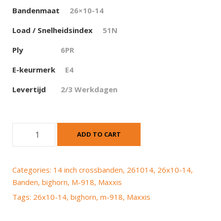
Bandenmaat
26×10-14
Load / Snelheidsindex
51N
Ply
6PR
E-keurmerk
E4
Levertijd
2/3 Werkdagen
M
ADD TO CART
a
x
x
Categories:
14 inch crossbanden
,
261014
,
26x10-14
,
i
Banden
,
bighorn
,
M-918
,
Maxxis
s
Tags:
26x10-14
,
bighorn
,
m-918
,
Maxxis
M
-