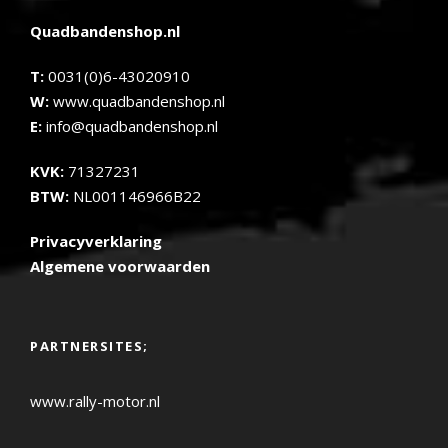
Quadbandenshop.nl
T:
0031(0)6-43020910
W:
www.quadbandenshop.nl
E:
info@quadbandenshop.nl
KVK:
71327231
BTW:
NL001146966B22
Privacyverklaring
Algemene voorwaarden
PARTNERSITES;
www.rally-motor.nl