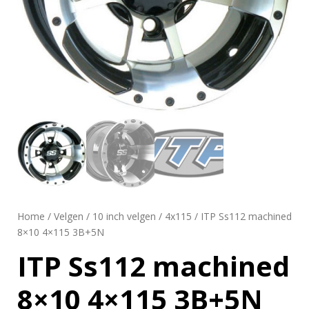
Home
/
Velgen
/
10 inch velgen
/
4x115
/ ITP Ss112 machined
8×10 4×115 3B+5N
ITP Ss112 machined
8×10 4×115 3B+5N