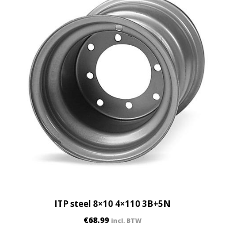
ITP steel 8×10 4×110 3B+5N
€
68.99
incl. BTW