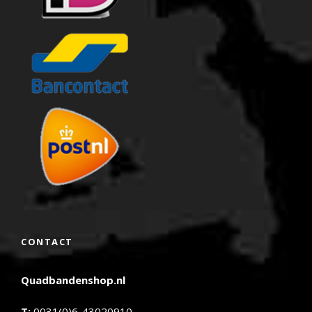
CONTACT
Quadbandenshop.nl
T:
0031(0)6-43020910