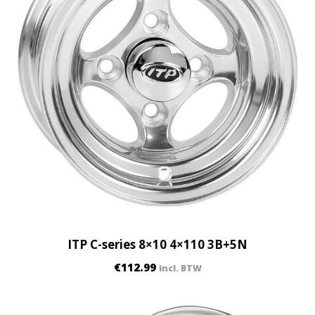
ITP C-series 8×10 4×110 3B+5N
€
112.99
incl. BTW