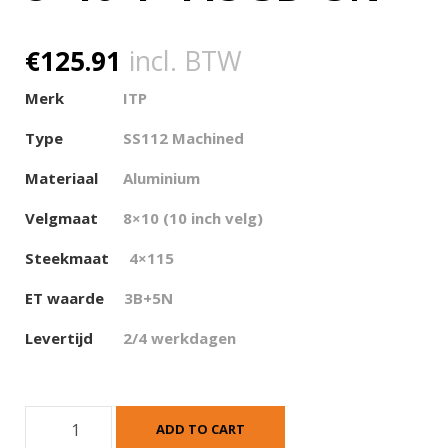
€
125.91
incl. BTW
Merk
ITP
Type
SS112 Machined
Materiaal
Aluminium
Velgmaat
8×10 (10 inch velg)
Steekmaat
4×115
ET waarde
3
B+5N
Levertijd
2/4 werkdagen
I
ADD TO CART
T