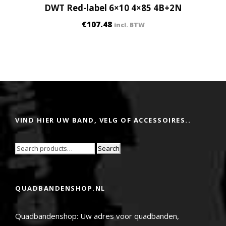
DWT Red-label 6×10 4×85 4B+2N
€
107.48
incl. BTW
VIND HIER UW BAND, VELG OF ACCESSOIRES..
Search
QUADBANDENSHOP.NL
Quadbandenshop: Uw adres voor quadbanden,