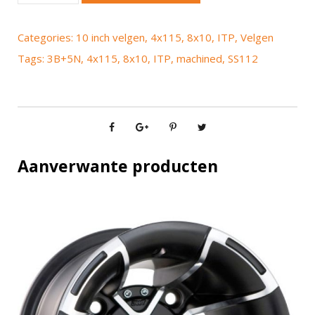
P
S
Categories:
10 inch velgen
,
4x115
,
8x10
,
ITP
,
Velgen
s
Tags:
3B+5N
,
4x115
,
8x10
,
ITP
,
machined
,
SS112
1
1
2
m
a
c
Aanverwante producten
h
i
n
e
d
8
x
1
0