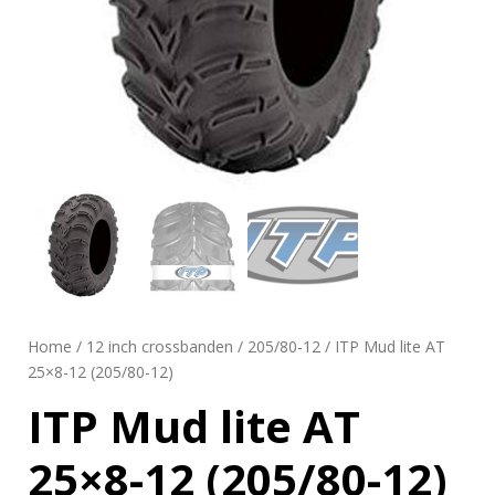
Home
/
12 inch crossbanden
/
205/80-12
/ ITP Mud lite AT
25×8-12 (205/80-12)
ITP Mud lite AT
25×8-12 (205/80-12)