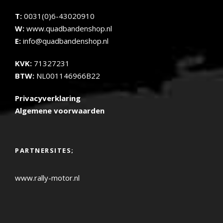
T:
0031(0)6-43020910
W:
www.quadbandenshop.nl
E:
info@quadbandenshop.nl
KVK:
71327231
BTW:
NL001146966B22
Privacyverklaring
Algemene voorwaarden
PARTNERSITES;
www.rally-motor.nl