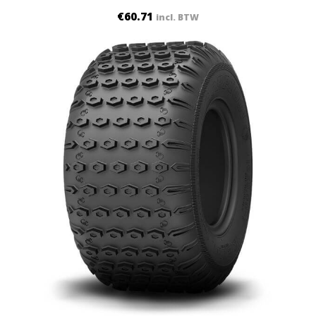
€
60.71
incl. BTW