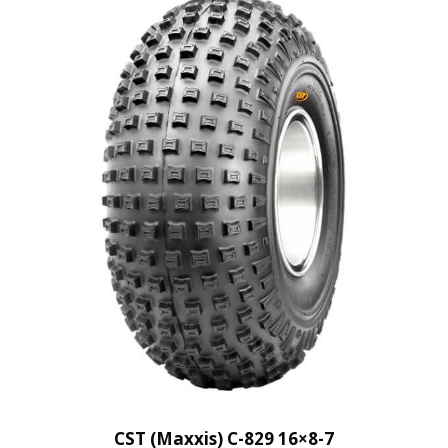
i
t
y
CST (Maxxis) C-829 16×8-7