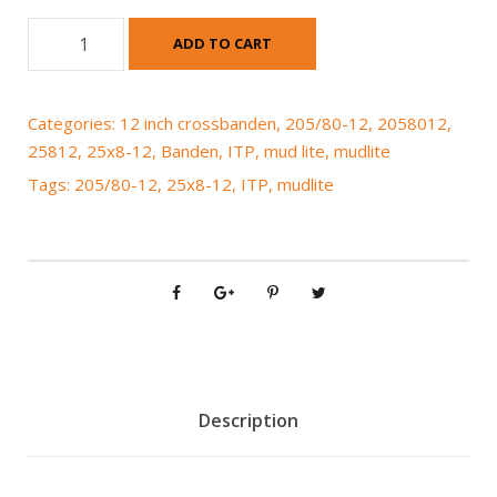
I
ADD TO CART
T
P
M
Categories:
12 inch crossbanden
,
205/80-12
,
2058012
,
u
25812
,
25x8-12
,
Banden
,
ITP
,
mud lite
,
mudlite
d
Tags:
205/80-12
,
25x8-12
,
ITP
,
mudlite
l
i
t
e
A
T
2
5
x
Description
8
-