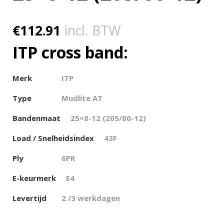
€
112.91
incl. BTW
ITP cross band:
Merk
ITP
Type
Mudlite AT
Bandenmaat
25×8-12 (205/80-12)
Load / Snelheidsindex
43F
Ply
6PR
E-keurmerk
E4
Levertijd
2 /3 werkdagen