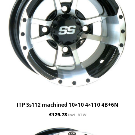
ITP Ss112 machined 10×10 4×110 4B+6N
€
129.78
incl. BTW