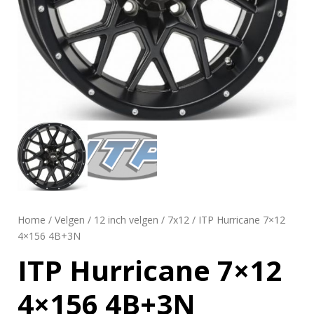
Home
/
Velgen
/
12 inch velgen
/
7x12
/ ITP Hurricane 7×12
4×156 4B+3N
ITP Hurricane 7×12
4×156 4B+3N