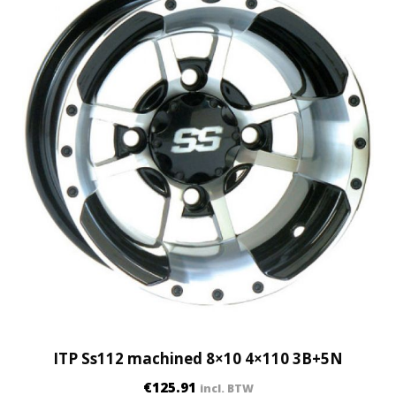
ITP Ss112 machined 8×10 4×110 3B+5N
€
125.91
incl. BTW