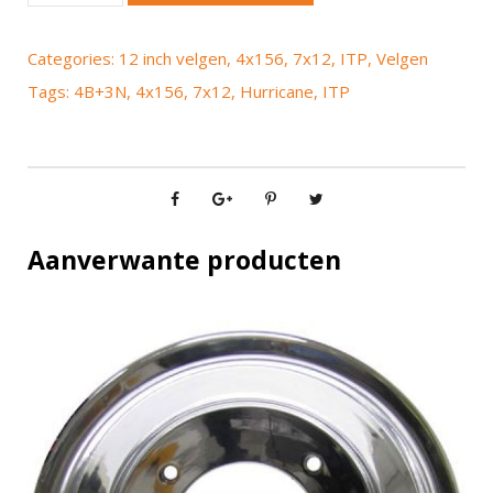
P
H
Categories:
12 inch velgen
,
4x156
,
7x12
,
ITP
,
Velgen
u
Tags:
4B+3N
,
4x156
,
7x12
,
Hurricane
,
ITP
r
r
i
c
a
n
Aanverwante producten
e
7
x
1
2
4
x
1
5