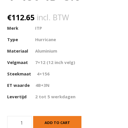
€
112.65
incl. BTW
Merk
ITP
Type
Hurricane
Materiaal
Aluminium
Velgmaat
7×12 (12 inch velg)
Steekmaat
4×156
ET waarde
4
B+3N
Levertijd
2 tot 5 werkdagen
I
ADD TO CART
T