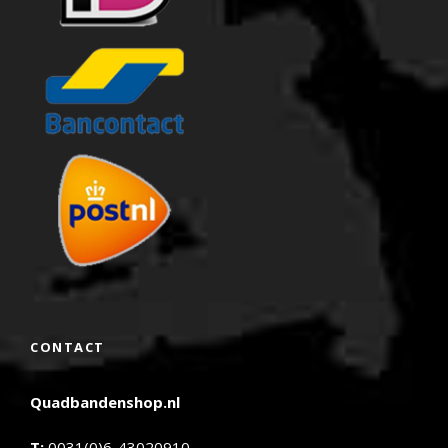
CONTACT
Quadbandenshop.nl
T:
0031(0)6-43020910