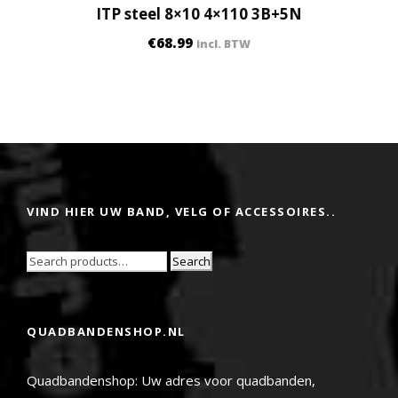
ITP steel 8×10 4×110 3B+5N
€
68.99
incl. BTW
VIND HIER UW BAND, VELG OF ACCESSOIRES..
Search
QUADBANDENSHOP.NL
Quadbandenshop: Uw adres voor quadbanden,