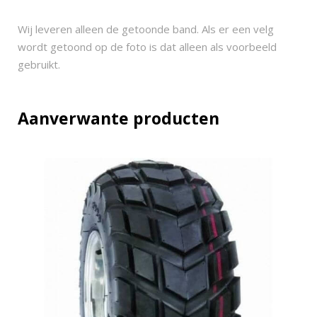
1
1
Wij leveren alleen de getoonde band. Als er een velg
-
wordt getoond op de foto is dat alleen als voorbeeld
9
gebruikt.
q
u
a
Aanverwante producten
n
t
i
t
y