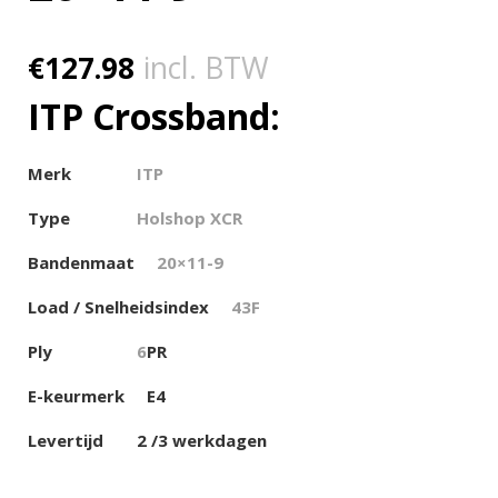
€
127.98
incl. BTW
ITP Crossband:
Merk
ITP
Type
Holshop XCR
Bandenmaat
20×11-9
Load / Snelheidsindex
43F
Ply
6
PR
E-keurmerk
E4
Levertijd
2 /3 werkdagen