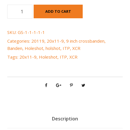
I
ADD TO CART
T
P
H
SKU:
GS-1-1-1-1-1
o
Categories:
20119
,
20x11-9
,
9 inch crossbanden
,
l
Banden
,
Holeshot
,
holshot
,
ITP
,
XCR
e
Tags:
20x11-9
,
Holeshot
,
ITP
,
XCR
s
h
o
t
X
C
R
2
0
Description
x