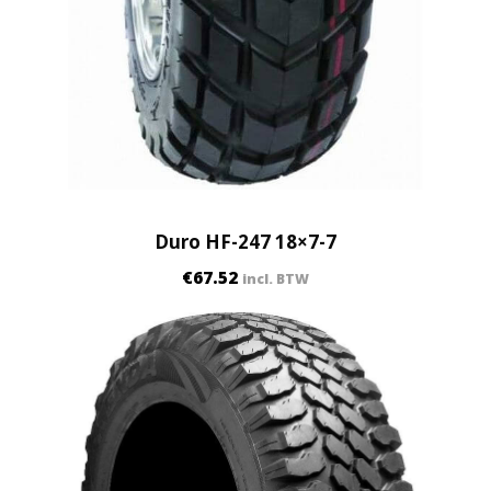
Duro HF-247 18×7-7
€
67.52
incl. BTW