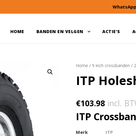
WhatsApp
HOME
BANDEN EN VELGEN
ACTIE’S
A
Home
/
9 inch crossbanden
/
ITP Holes
€
103.98
incl. B
ITP Crossban
Merk
ITP