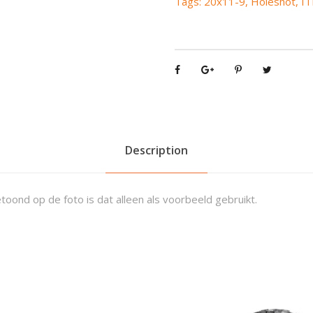
Tags:
20x11-9
,
Holeshot
,
IT
e
s
h
o
t
X
C
2
0
Description
x
1
1
toond op de foto is dat alleen als voorbeeld gebruikt.
-
9
q
u
a
n