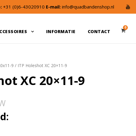
:
+31 (0)6-43020910
E-mail:
info@quadbandenshop.nl
0
CCESSOIRES
INFORMATIE
CONTACT
20x11-9
/ ITP Holeshot XC 20×11-9
hot XC 20×11-9
TW
d: