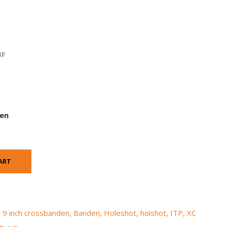
3F
gen
ART
,
9 inch crossbanden
,
Banden
,
Holeshot
,
holshot
,
ITP
,
XC