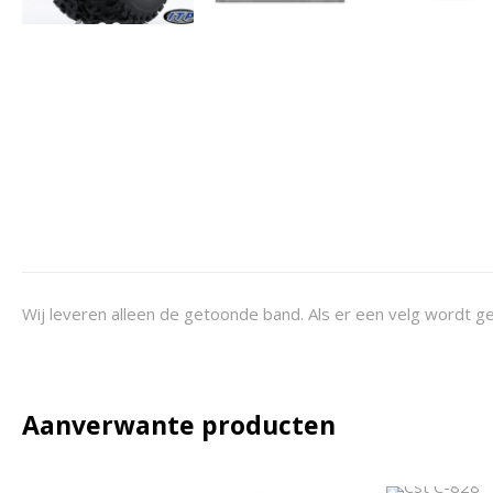
Wij leveren alleen de getoonde band. Als er een velg wordt ge
Aanverwante producten