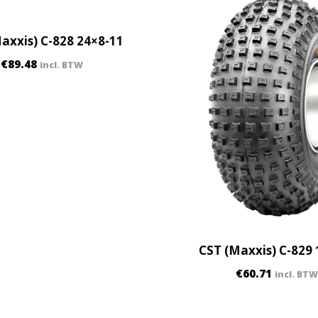
t
i
axxis) C-828 24×8-11
t
y
€
89.48
incl. BTW
CST (Maxxis) C-829 
€
60.71
incl. BTW