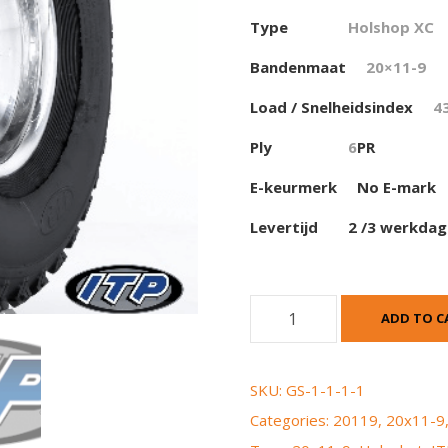
Type
Holshop XC
Bandenmaat
20×11-9
Load / Snelheidsindex
4
Ply
6
PR
E-keurmerk
No E-mark
Levertijd
2 /3 werkda
I
ADD TO C
T
P
H
SKU:
GS-1-1-1-1
o
Categories:
20119
,
20x11-9
l