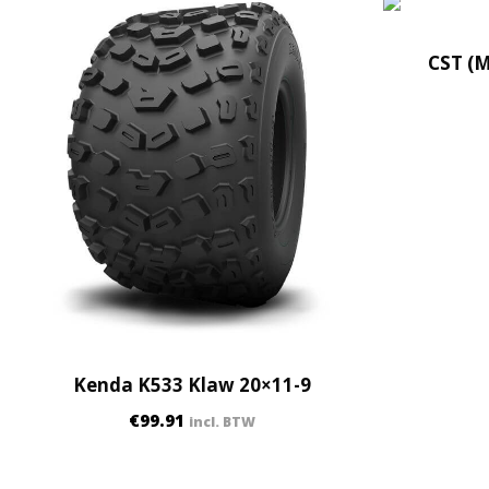
CST (M
Kenda K533 Klaw 20×11-9
€
99.91
incl. BTW