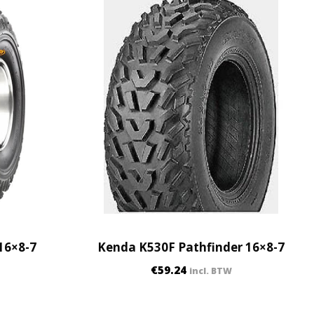
16×8-7
Kenda K530F Pathfinder 16×8-7
€
59.24
incl. BTW