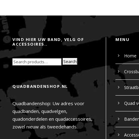
VIND HIER UW BAND, VELG OF
MENU
ACCESSOIRES..
Home
Search
Crossb
QUADBANDENSHOP.NL
Straat
Quadbandenshop: Uw adres voor
Quad v
quadbanden, quadvelgen,
quadonderdelen en quadaccessoires,
Bande
zowel nieuw als tweedehands.
Access