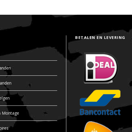
BETALEN EN LEVERING
anden
banden
elgen
n Montage
oires