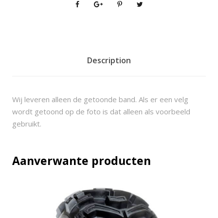
T
M
X
R
6
Description
2
0
x
Wij leveren alleen de getoonde band. Als er een velg
6
wordt getoond op de foto is dat alleen als voorbeeld
-
gebruikt.
1
0
q
Aanverwante producten
u
a
n
t
i