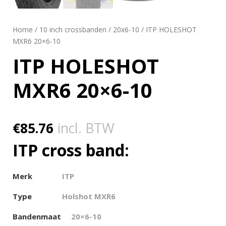
Home
/
10 inch crossbanden
/
20x6-10
/ ITP HOLESHOT
MXR6 20×6-10
ITP HOLESHOT
MXR6 20×6-10
€
85.76
incl. BTW
ITP cross band:
Merk
ITP
Type
Holshot MXR6
Bandenmaat
20×6-10