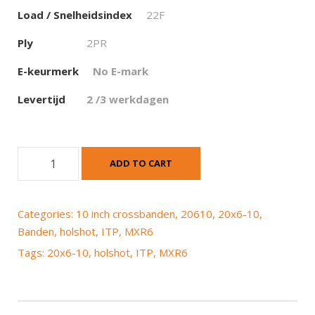
Load / Snelheidsindex
22F
Ply
2PR
E-keurmerk
No E-mark
Levertijd
2 /3 werkdagen
I
ADD TO CART
T
P
H
Categories:
10 inch crossbanden
,
20610
,
20x6-10
,
O
Banden
,
holshot
,
ITP
,
MXR6
L
Tags:
20x6-10
,
holshot
,
ITP
,
MXR6
E
S
H
O