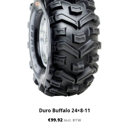
t
y
Duro Buffalo 24×8-11
€
99.92
incl. BTW