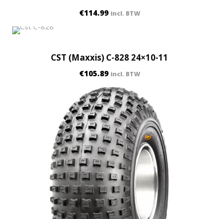
€
114.99
incl. BTW
CST (Maxxis) C-828 24×10-11
€
105.89
incl. BTW