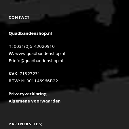
CONTACT
Quadbandenshop.nl
T:
0031(0)6-43020910
W:
www.quadbandenshop.nl
E:
info@quadbandenshop.nl
KVK:
71327231
BTW:
NL001146966B22
Privacyverklaring
Algemene voorwaarden
PARTNERSITES;